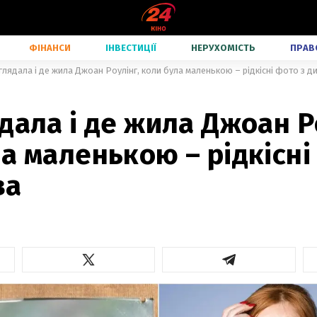
ФІНАНСИ
ІНВЕСТИЦІЇ
НЕРУХОМІСТЬ
ПРАВ
глядала і де жила Джоан Роулінг, коли була маленькою – рідкісні фото з д
дала і де жила Джоан Р
а маленькою – рідкісні
ва