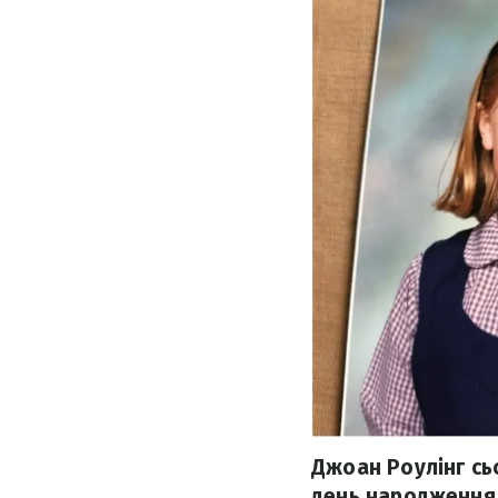
Джоан Роулінг сьо
день народження 