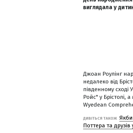
виглядала у дитин
Джоан Роулінг нар
недалеко від Бріст
південному сході У
Ройс" у Брістолі, 
Wyedean Comprehe
Якби
ДИВІТЬСЯ ТАКОЖ
Поттера та друзів