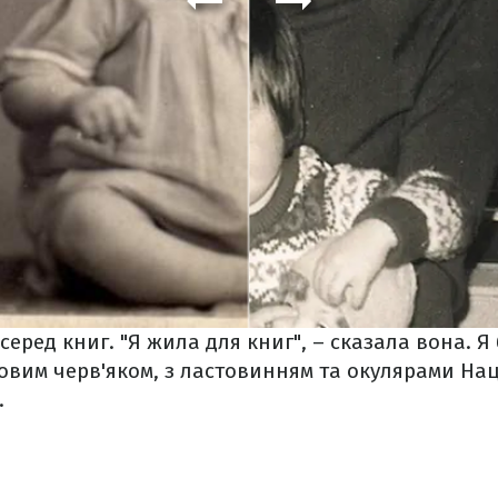
еред книг. "Я жила для книг", – сказала вона. 
вим черв'яком, з ластовинням та окулярами Нац
.