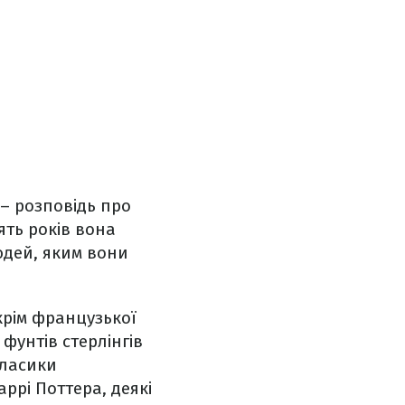
 – розповідь про
ять років вона
юдей, яким вони
крім французької
фунтів стерлінгів
класики
аррі Поттера, деякі