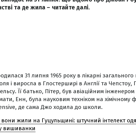
стві та де жила – читайте далі.
одилася 31 липня 1965 року в лікарні загального
оля і виросла в Глостерширі в Англії та Чепстоу, 
ельсу. Її батько, Пітер, був авіаційним інженером
а мати, Енн, була науковим техніком на хімічному ф
nsive, де сама Джо ходила до школи.
 вони жили на Гуцульщині: штучний інтелект одя
 у вишиванки