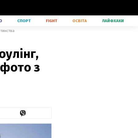
О
СПОРТ
FIGHT
ОСВІТА
ЛАЙФХАКИ
итинства
оулінг,
 фото з