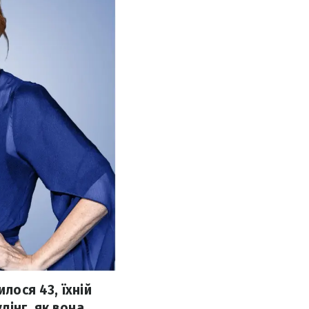
лося 43, їхній
лінг, як вона