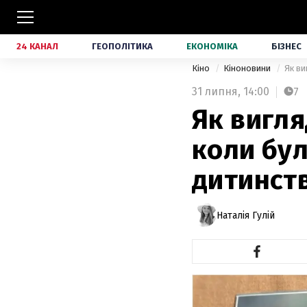
24 КАНАЛ
ГЕОПОЛІТИКА
ЕКОНОМІКА
БІЗНЕС
Кіно
Кіноновини
Як ви
31 липня,
14:00
7
Як вигля
коли бул
дитинст
Наталія Гулій