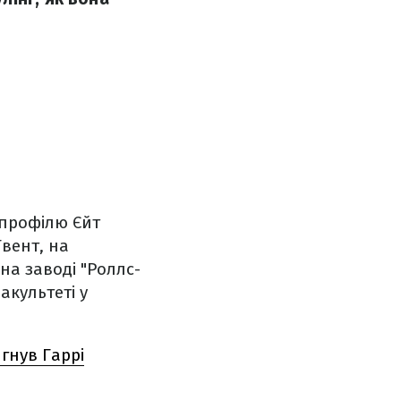
 профілю Єйт
Гвент, на
 на заводі "Роллс-
акультеті у
гнув Гаррі