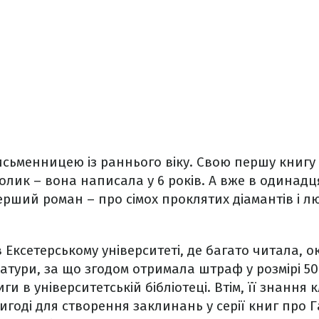
исьменницею із раннього віку. Свою першу книгу
ролик – вона написала у 6 років. А вже в одинадц
ерший роман – про сімох проклятих діамантів і л
 Ексетерському університеті, де багато читала, о
атури, за що згодом отримала штраф у розмірі 50 
ги в університетській бібліотеці. Втім, її знання 
игоді для створення заклинань у серії книг про Г