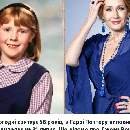
годні святкує 58 років, а Гаррі Поттеру виповни
випадає на 31 липня. Що відомо про Джоан Роу