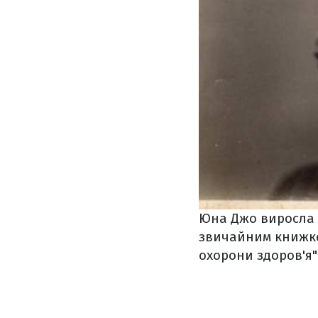
Юна Джо виросла с
звичайним книжко
охорони здоров'я"