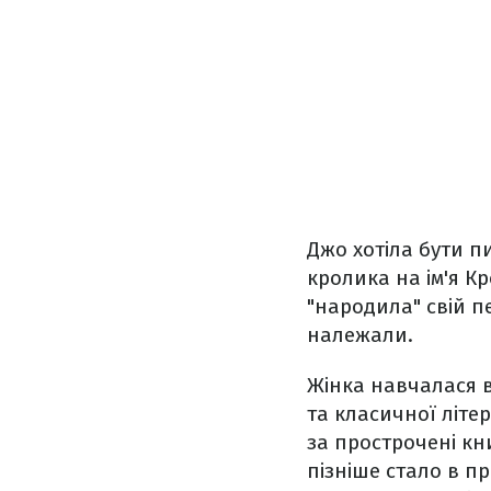
Джо хотіла бути п
кролика на ім'я К
"народила" свій п
належали.
Жінка навчалася в
та класичної літер
за прострочені кни
пізніше стало в пр