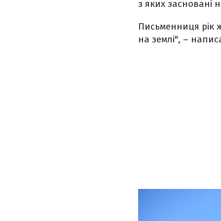
з яких засновані н
Письменниця рік ж
на землі", – напис