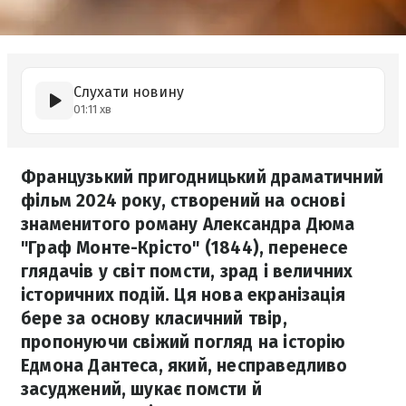
Слухати новину
01:11 хв
Французький пригодницький драматичний
фільм 2024 року, створений на основі
знаменитого роману Александра Дюма
"Граф Монте-Крісто" (1844), перенесе
глядачів у світ помсти, зрад і величних
історичних подій. Ця нова екранізація
бере за основу класичний твір,
пропонуючи свіжий погляд на історію
Едмона Дантеса, який, несправедливо
засуджений, шукає помсти й