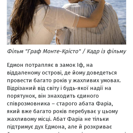
Фільм "Граф Монте-Крісто" / Кадр із фільму
Едмон потрапляє в замок Іф, на
віддаленому острові, де йому доведеться
провести багато років у жахливих умовах.
Відрізаний від світу і будь-якої надії на
порятунок, він знаходить єдиного
співрозмовника – старого абата Фаріа,
який вже багато років перебуває у цьому
жахливому місці. Абат Фаріа не тільки
підтримує дух Едмона, але й розкриває