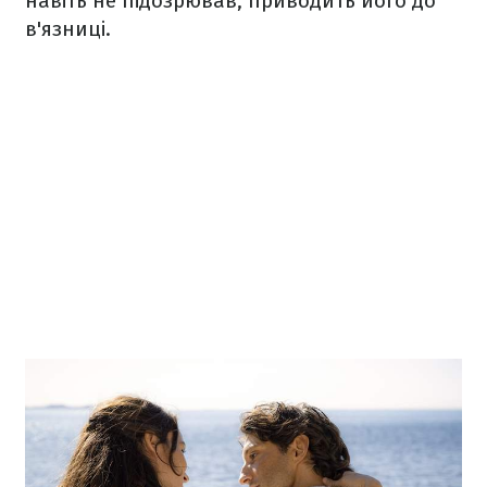
навіть не підозрював, приводить його до
в'язниці.