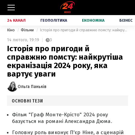
24 КАНАЛ
ГЕОПОЛІТИКА
ЕКОНОМІКА
БІЗНЕС
Кіно
Фільми
Історія про пригоди й справжню помсту: найкрутіша екранізація 2024 року, яка вартує уваги
14 лютого,
19:19
3
Історія про пригоди й
справжню помсту: найкрутіша
екранізація 2024 року, яка
вартує уваги
Ольга Паньків
ОСНОВНІ ТЕЗИ
Фільм "Граф Монте-Крісто" 2024 року
базується на романі Александра Дюма.
Головну роль виконує П'єр Ніне, а сценарій