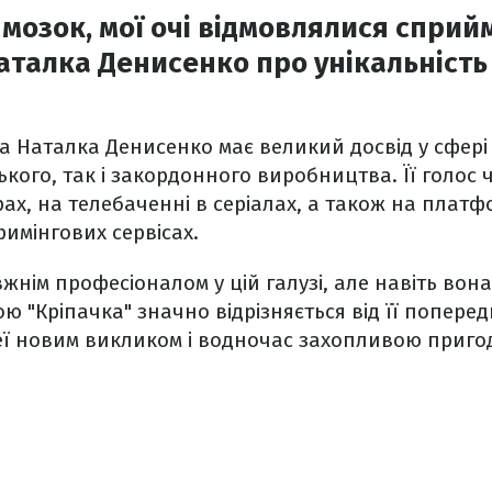
 мозок, мої очі відмовлялися спри
аталка Денисенко про унікальність
а Наталка Денисенко має великий досвід у сфері
ського, так і закордонного виробництва. Її голос
рах, на телебаченні в серіалах, а також на платф
тримінгових сервісах.
жнім професіоналом у цій галузі, але навіть вона
ю "Кріпачка" значно відрізняється від її поперед
неї новим викликом і водночас захопливою приго