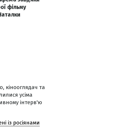
рої фільму
 Наталки
но, кінооглядач та
лилися усіма
ивному інтерв'ю
ні із росіянами