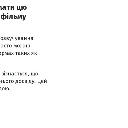
ймати цю
 фільму
 озвучування
 часто можна
ормах таких як
 зізнається, що
нього досвіду. Цей
дою.