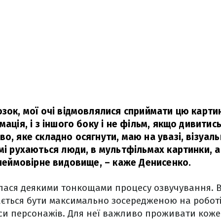
зок, мої очі відмовлялися сприймати цю картин
мація, і з іншого боку і не фільм, якщо дивитис
о, яке складно осягнути, маю на увазі, візуаль
ьмі рухаються люди, в мультфільмах картинки, 
 неймовірне видовище,
– каже Денисенко.
лася деякими тонкощами процесу озвучування. В
ється бути максимально зосередженою на роботі
нси персонажів. Для неї важливо проживати коже