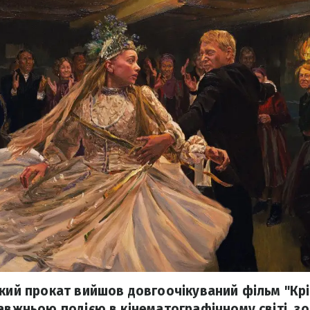
окий прокат вийшов довгоочікуваний фільм "Крі
равжньою подією в кінематографічному світі, з