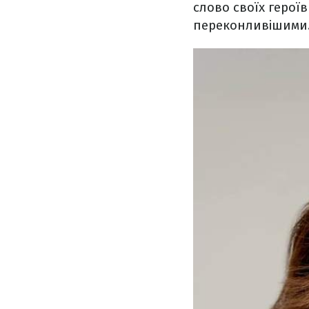
слово своїх герої
переконливішими