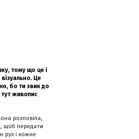
ку, тому що це і
ь візуально. Це
но, бо ти звик до
а тут живопис
она розповіла,
, щоб передати
н рух і кожне