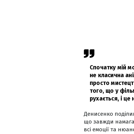
Спочатку мій мо
не класична ані
просто мистецтв
того, що у філ
рухається, і це
Денисенко поділи
що завжди намага
всі емоції та нюа