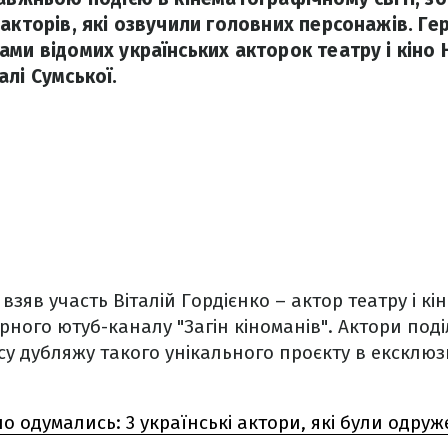
акторів, які озвучили головних персонажів. Ге
ами відомих українських акторок театру і кіно
лі Сумської.
взяв участь Віталій Гордієнко – актор театру і кі
ного ютуб-каналу "Загін кіноманів". Актори поді
у дубляжу такого унікального проєкту в ексклюз
 одумались: 3 українські актори, які були одруже