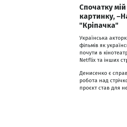
Спочатку мій
картинку, –Н
"Кріпачка"
Українська акторк
фільмів як україн
почути в кінотеат
Netflix та інших с
Денисенко є справ
робота над стрічко
проєкт став для 