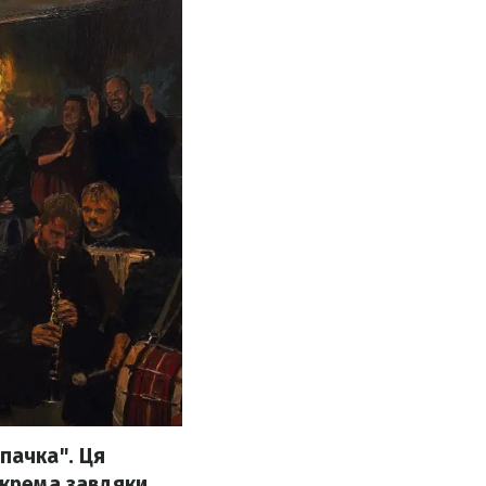
пачка". Ця
окрема завдяки