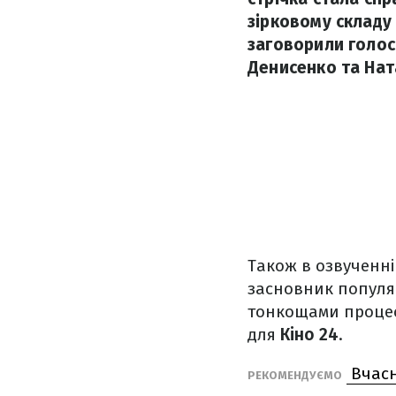
зірковому складу 
заговорили голос
Денисенко та Ната
Також в озвученні 
засновник популяр
тонкощами процес
для
Кіно 24
.
Вчасно
РЕКОМЕНДУЄМО