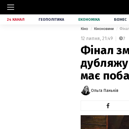
24 КАНАЛ
ГЕОПОЛІТИКА
ЕКОНОМІКА
БІЗНЕС
Кіно
Кіноновини
Фінал
12 липня,
21:49
7
Фінал зм
дубляжу 
має поб
Ольга Паньків