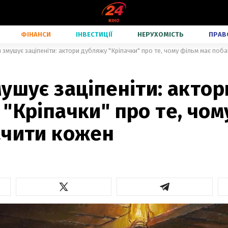
ФІНАНСИ
ІНВЕСТИЦІЇ
НЕРУХОМІСТЬ
ПРАВ
 змушує заціпеніти: актори дубляжу "Кріпачки" про те, чому фільм має поб
ушує заціпеніти: актор
"Кріпачки" про те, чом
ачити кожен