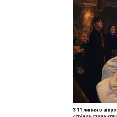
З 11 липня в шир
стрічка стала сп