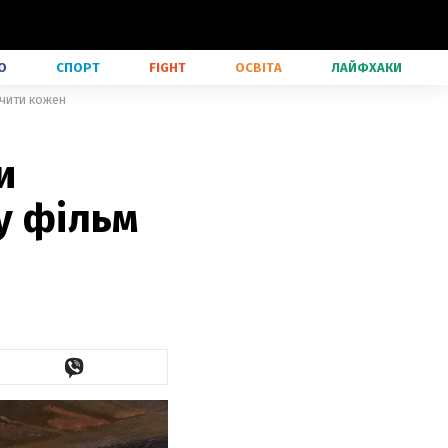
О
СПОРТ
FIGHT
ОСВІТА
ЛАЙФХАКИ
ачити кожен
и
у фільм