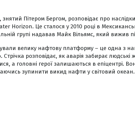
1
 знятий Пітером Бергом, розповідає про наслідк
er Horizon. Це сталося у 2010 році в Мексиканськ
льній групі надавав Майк Вільямс, який вижив під
дували велику нафтову платформу – це одна з н
. Стрічка розповідає, як аварія забирає людські 
ися, а головні герої залишаються в епіцентрі. В
гаючись зупинити викид нафти у світовий океан.