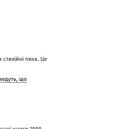
 стихійні лиха. Це
ведуть, що
нної книги 2009