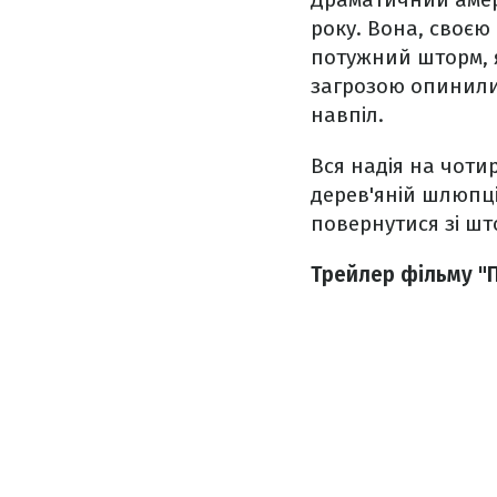
року. Вона, своєю
потужний шторм, я
загрозою опинилис
навпіл.
Вся надія на чоти
дерев'яній шлюпці
повернутися зі шт
Трейлер фільму "П