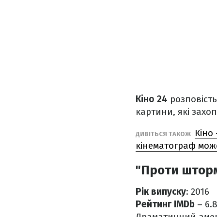
Кіно 24
розповість
картини, які захо
Кіно
ДИВІТЬСЯ ТАКОЖ
кінематограф може
"Проти штор
Рік випуску
: 2016
Рейтинг IMDb
– 6.
Драматичний амер