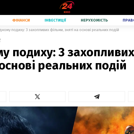
ФІНАНСИ
ІНВЕСТИЦІЇ
НЕРУХОМІСТЬ
ПРАВ
дному подиху: 3 захопливих фільми, зняті на основі реальних подій
2
у подиху: 3 захопливих
 основі реальних подій