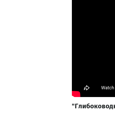
"Глибоковод