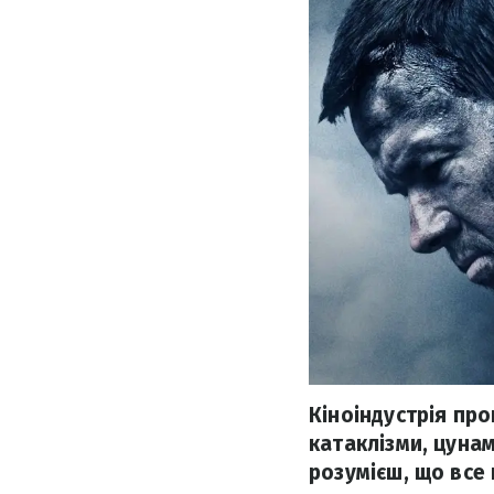
Кіноіндустрія пр
катаклізми, цунам
розумієш, що все 