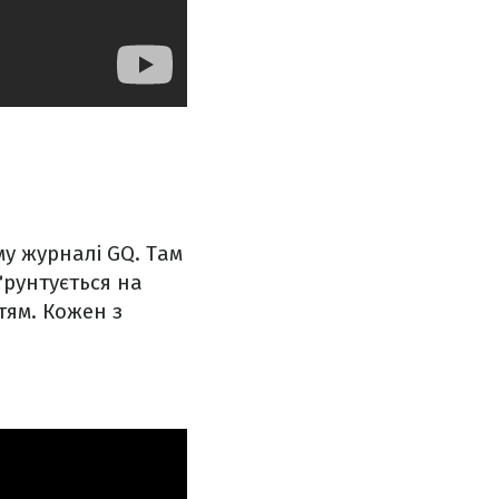
му журналі GQ. Там
ґрунтується на
тям. Кожен з