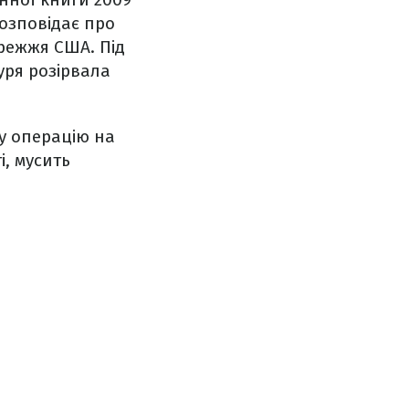
розповідає про
ережжя США. Під
уря розірвала
у операцію на
і, мусить