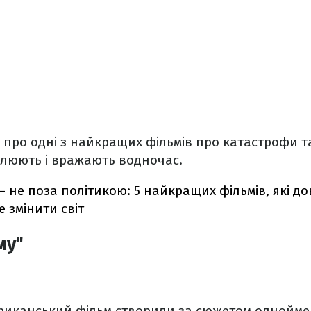
 про одні з найкращих фільмів про катастрофи та
плюють і вражають водночас.
 – не поза політикою: 5 найкращих фільмів, які до
 змінити світ
му"
8
иканський фільм створили за сюжетом однойме