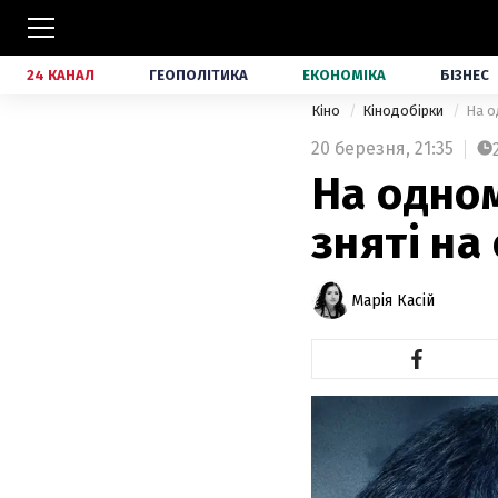
24 КАНАЛ
ГЕОПОЛІТИКА
ЕКОНОМІКА
БІЗНЕС
Кіно
Кінодобірки
На о
20 березня,
21:35
На одном
зняті на
Марія Касій