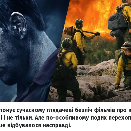
опонує сучасному глядачеві безліч фільмів про 
і і не тільки. Але по-особливому подих перехо
це відбувалося насправді.