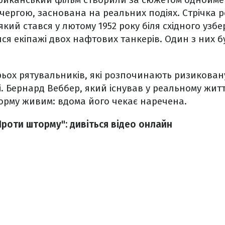
 чергою, заснована на реальних подіях. Стрічка 
кий стався у лютому 1952 року біля східного узб
я екіпажі двох нафтових танкерів. Один з них б
рьох рятувальників, які розпочинають ризикован
. Бернард Веббер, який існував у реальному житт
орму живим: вдома його чекає наречена.
роти шторму": дивіться відео онлайн