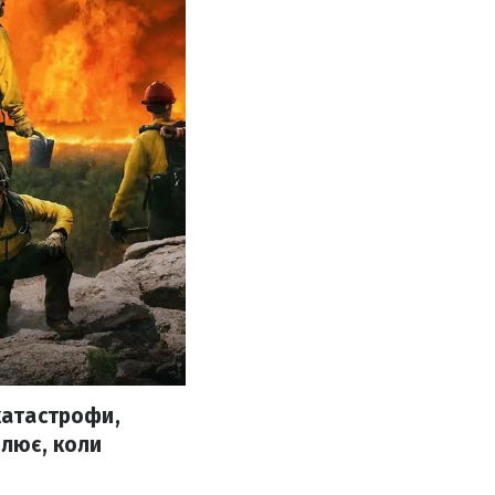
катастрофи,
плює, коли