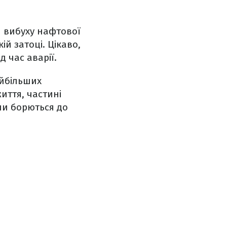
и вибуху нафтової
ій затоці. Цікаво,
 час аварії.
айбільших
життя, частині
они борються до