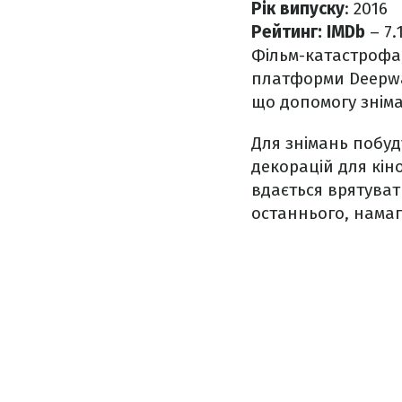
Рік випуску
: 2016
Рейтинг: IMDb
– 7.
Фільм-катастрофа,
платформи Deepwat
що допомогу зніма
Для знімань побу
декорацій для кіно
вдається врятуват
останнього, нама