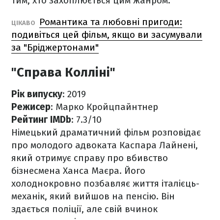
тим, хто захоплюється цим жанром.
Романтика та любовні пригоди:
ЦІКАВО
подивіться цей фільм, якщо ви засумували
за "Бріджертонами"
"Справа Колліні"
Рік випуску
: 2019
Режисер
: Марко Кройцпайнтнер
Рейтинг IMDb
: 7.3/10
Німецький драматичний фільм розповідає
про молодого адвоката Каспара Лайнені,
який отримує справу про вбивство
бізнесмена Ханса Маєра. Його
холоднокровно позбавляє життя італієць-
механік, який вийшов на пенсію. Він
здається поліції, але свій вчинок