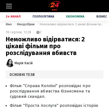
24 КАНАЛ
ГЕОПОЛІТИКА
ЕКОНОМІКА
БІЗНЕС
Кіно
Кінодобірки
Неможливо відірватися: 2 цікаві фільми про розслідування вбивств
18 серпня,
12:28
2
Неможливо відірватися: 2
цікаві фільми про
розслідування вбивств
Марія Касій
ОСНОВНІ ТЕЗИ
Фільм "Справа Колліні" розповідає про
розслідування вбивства бізнесмена та
судовий скандал.
Фільм "Проста послуга" розповідає історію