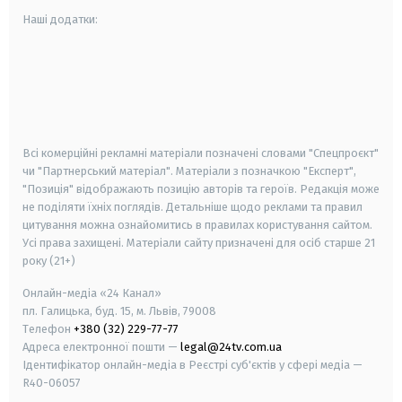
Наші додатки:
android
apple
smart tv
samsung smart tv
Всі комерційні рекламні матеріали позначені словами "Спецпроєкт"
чи "Партнерський матеріал". Матеріали з позначкою "Експерт",
"Позиція" відображають позицію авторів та героїв. Редакція може
не поділяти їхніх поглядів. Детальніше щодо реклами та правил
цитування можна ознайомитись в правилах користування сайтом.
Усі права захищені.
Матеріали сайту призначені для осіб старше
21
року (21+)
Онлайн-медіа «24 Канал»
пл. Галицька, буд. 15, м. Львів, 79008
Телефон
+380 (32) 229-77-77
Адреса електронної пошти —
legal@24tv.com.ua
Ідентифікатор онлайн-медіа в Реєстрі суб'єктів у сфері медіа —
R40-06057