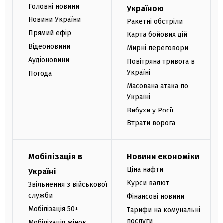
Головні новини
Україною
Новини України
Ракетні обстріли
Прямий ефір
Карта бойових дій
Відеоновини
Мирні переговори
Аудіоновини
Повітряна тривога в
Україні
Погода
Масована атака по
Україні
Вибухи у Росії
Втрати ворога
Мобілізація в
Новини економіки
Ціна нафти
Україні
Курси валют
Звільнення з військової
служби
Фінансові новини
Мобілізація 50+
Тарифи на комунальні
послуги
Мобілізація жінок