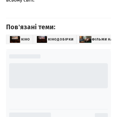
Повʼязані теми:
КІНО
КІНОДОБІРКИ
ФІЛЬМИ НА В