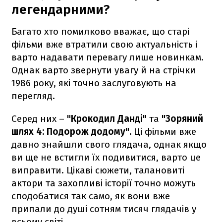
легендарними?
Багато хто помилково вважає, що старі
фільми вже втратили свою актуальність і
варто надавати перевагу лише новинкам.
Однак варто звернути увагу й на стрічки
1986 року, які точно заслуговують на
перегляд.
Серед них –
"Крокодил Данді"
та
"Зоряний
шлях 4: Подорож додому".
Ці фільми вже
давно знайшли свого глядача, однак якщо
ви ще не встигли їх подивитися, варто це
виправити. Цікаві сюжети, талановиті
актори та захопливі історії точно можуть
сподобатися так само, як вони вже
припали до душі сотням тисяч глядачів у
всьому світі.