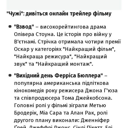
"Чужі": дивіться онлайн трейлер фільму
"Взвод"
– високорейтингова драма
Олівера Стоуна. Це історія про війну у
В'єтнамі. Стрічка отримала чотири премії
Оскар у категоріях "Найкращий фільм",
"Найкраща режисура", "Найкращий
звук" та "Найкращий монтаж".
"Вихідний день Ферріса Бюллера"
–
популярна американська підліткова
кінокомедія року режисера Джона Г'юза
та співпродюсера Тома Джейкобсона.
Головні ролі у фільмі зіграли Метью
Бродерік, Міа Сара та Алан Рак, ролі
другого плану виконали: Дженніфер
Ґрей, Джеффрі Джонс, Сінді Пікетт, Еді