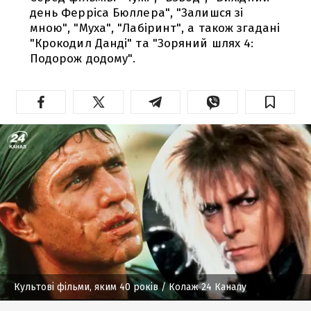
день Ферріса Бюллера", "Залишся зі
мною", "Муха", "Лабіринт", а також згадані
"Крокодил Данді" та "Зоряний шлях 4:
Подорож додому".
Культові фільми, яким 40 років
/ Колаж 24 Каналу