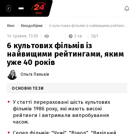
Кіно
Кінодобірки
 6 культових фільмів із найвищими рейтингами, яким уже 40 років 
3 хв
14 травня,
13:30
1
6 культових фільмів із
найвищими рейтингами, яким
уже 40 років
Ольга Паньків
ОСНОВНІ ТЕЗИ
У статті перераховані шість культових
фільмів 1986 року, які мають високі
рейтинги і витримали випробування
часом.
Серед фільмів: "Чужі", "Взвод", "Вихідний