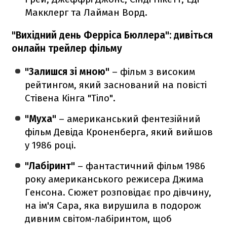
Макклерг та Лайман Ворд.
"Вихідний день Ферріса Бюллера": дивіться
онлайн трейлер фільму
"Залишся зі мною"
– фільм з високим
рейтингом, який заснований на повісті
Стівена Кінга "Тіло".
"Муха"
– американський фентезійний
фільм Девіда Кроненберга, який вийшов
у 1986 році.
"Лабіринт"
– фантастичний фільм 1986
року американського режисера Джима
Генсона. Сюжет розповідає про дівчину,
на ім'я Сара, яка вирушила в подорож
дивним світом-лабіринтом, щоб