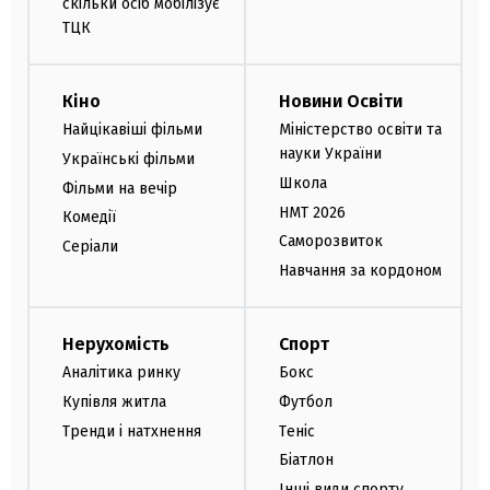
скільки осіб мобілізує
ТЦК
Кіно
Новини Освіти
Найцікавіші фільми
Міністерство освіти та
науки України
Українські фільми
Школа
Фільми на вечір
НМТ 2026
Комедії
Саморозвиток
Серіали
Навчання за кордоном
Нерухомість
Спорт
Аналітика ринку
Бокс
Купівля житла
Футбол
Тренди і натхнення
Теніс
Біатлон
Інші види спорту