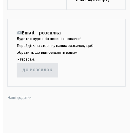
Email - розсилка
Будьте в курсі всіх новин і оновлень!
Перейдіть на сторінку наших розсилок, щоб
обрати ті, що відповідають вашим
інтересам.
ДО РОЗСИЛОК
Наші додатки:
android
apple
smart tv
samsung smart tv