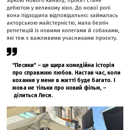
зіркою Нового каналу, проєкт стане
дебютом у великому кіно. До нової ролі
вона підходила відповідально: займалась
акторською майстерністю, мала безліч
репетицій із новими колегами й собаками,
які теж є важливими учасниками проєкту.
"Песики" – це щира комедійна історія
про справжню любов. Настав час, коли
кохання у мене в житті буде багато. І
мова не тільки про новий фільм
,
–
ділиться Леся.