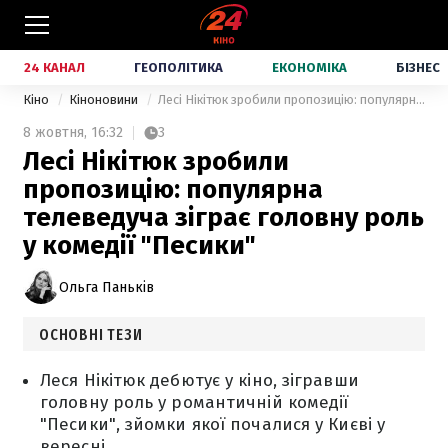
24 КАНАЛ
ГЕОПОЛІТИКА
ЕКОНОМІКА
БІЗНЕС
Кіно
Кіноновини
Лесі Нікітюк зробили пропозицію: популярна телеведуча зіграє головну роль у комедії "Песики"
8 жовтня,
16:32
3
Лесі Нікітюк зробили
пропозицію: популярна
телеведуча зіграє головну роль
у комедії "Песики"
Ольга Паньків
ОСНОВНІ ТЕЗИ
Леся Нікітюк дебютує у кіно, зігравши
головну роль у романтичній комедії
"Песики", зйомки якої почалися у Києві у
вересні.