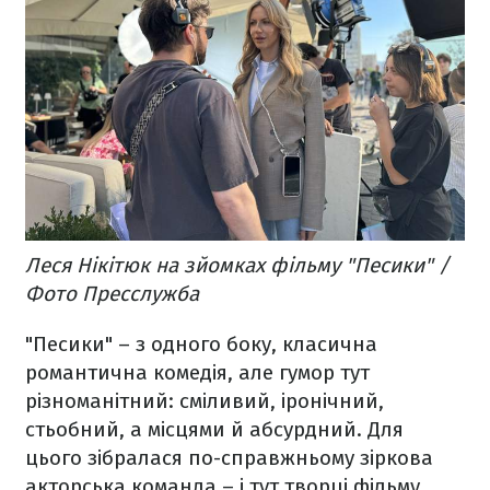
Леся Нікітюк на зйомках фільму "Песики" /
Фото Пресслужба
"Песики" – з одного боку, класична
романтична комедія, але гумор тут
різноманітний: сміливий, іронічний,
стьобний, а місцями й абсурдний. Для
цього зібралася по-справжньому зіркова
акторська команда – і тут творці фільму