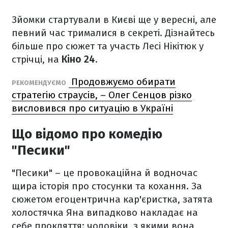
Зйомки стартували в Києві ще у вересні, але
певний час трималися в секреті. Дізнайтесь
більше про сюжет та участь Лесі Нікітюк у
стрічці, на
Кіно 24
.
Продовжуємо обирати
РЕКОМЕНДУЄМО
стратегію страусів, – Олег Сенцов різко
висловився про ситуацію в Україні
Що відомо про комедію
"Песики"
"Песики" – це провокаційна й водночас
щира історія про стосунки та кохання. За
сюжетом егоцентрична кар'єристка, затята
холостячка Яна випадково накладає на
себе прокляття: чоловіки, з якими вона