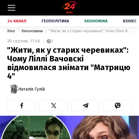
24 КАНАЛ
ГЕОПОЛІТИКА
ЕКОНОМІКА
БІЗНЕС
Кіно
Кіноновини
"Жити, як у старих черевиках": Чому Ліллі Вачовскі відмовилася знімати "Матрицю 4"
30 серпня,
11:46
3
"Жити, як у старих черевиках":
Чому Ліллі Вачовскі
відмовилася знімати "Матрицю
4"
Наталія Гулій