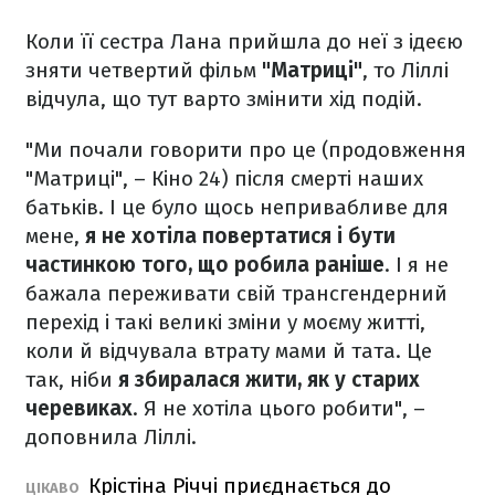
Коли її сестра Лана прийшла до неї з ідеєю
зняти четвертий фільм
"Матриці"
, то Ліллі
відчула, що тут варто змінити хід подій.
"Ми почали говорити про це (продовження
"Матриці", – Кіно 24) після смерті наших
батьків. І це було щось непривабливе для
мене,
я не хотіла повертатися і бути
частинкою того, що робила раніше
. І я не
бажала переживати свій трансгендерний
перехід і такі великі зміни у моєму житті,
коли й відчувала втрату мами й тата. Це
так, ніби
я збиралася жити, як у старих
черевиках
. Я не хотіла цього робити", –
доповнила Ліллі.
Крістіна Річчі приєднається до
ЦІКАВО