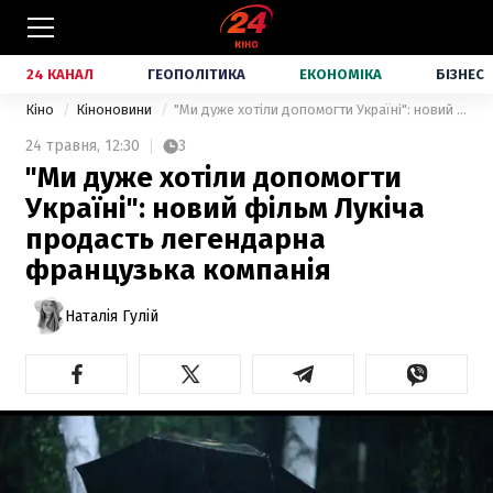
24 КАНАЛ
ГЕОПОЛІТИКА
ЕКОНОМІКА
БІЗНЕС
Кіно
Кіноновини
"Ми дуже хотіли допомогти Україні": новий фільм Лукіча продасть легендарна французька компанія
24 травня,
12:30
3
"Ми дуже хотіли допомогти
Україні": новий фільм Лукіча
продасть легендарна
французька компанія
Наталія Гулій