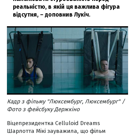
реальністю, в якій ця важлива фігура
відсутня,
– доповнив Лукіч.
Кадр з фільму "Люксембург, Люксембург" /
Фото з фейсбуку Держкіно
Віцепрезидентка Celluloid Dreams
Шарлотта Мікі зауважила, що фільм