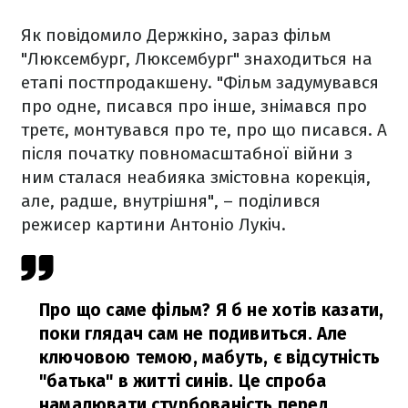
Як повідомило Держкіно, зараз фільм
"Люксембург, Люксембург" знаходиться на
етапі постпродакшену. "Фільм задумувався
про одне, писався про інше, знімався про
третє, монтувався про те, про що писався. А
після початку повномасштабної війни з
ним сталася неабияка змістовна корекція,
але, радше, внутрішня", – поділився
режисер картини Антоніо Лукіч.
Про що саме фільм? Я б не хотів казати,
поки глядач сам не подивиться. Але
ключовою темою, мабуть, є відсутність
"батька" в житті синів. Це спроба
намалювати стурбованість перед