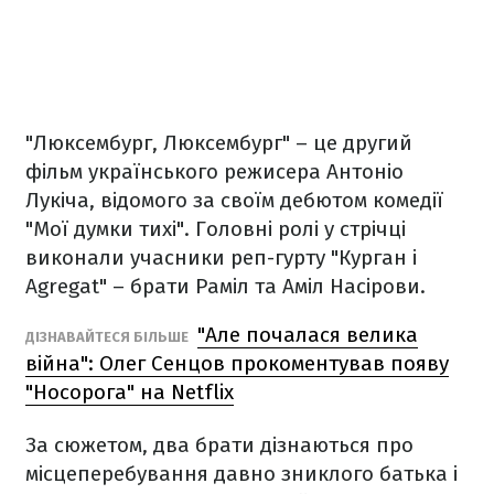
"Люксембург, Люксембург" – це другий
фільм українського режисера Антоніо
Лукіча, відомого за своїм дебютом комедії
"Мої думки тихі". Головні ролі у стрічці
виконали учасники реп-гурту "Курган і
Agregat" – брати Раміл та Аміл Насірови.
"Але почалася велика
ДІЗНАВАЙТЕСЯ БІЛЬШЕ
війна": Олег Сенцов прокоментував появу
"Носорога" на Netflix
За сюжетом, два брати дізнаються про
місцеперебування давно зниклого батька і