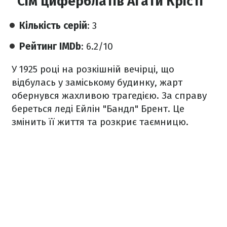
"Сім циферблатів Аґати Крісті"
Кількість серій
: 3
Рейтинг IMDb
: 6.2/10
У 1925 році на розкішній вечірці, що
відбулась у заміському будинку, жарт
обернувся жахливою трагедією. За справу
береться леді Ейлін "Бандл" Брент. Це
змінить її життя та розкриє таємницю.