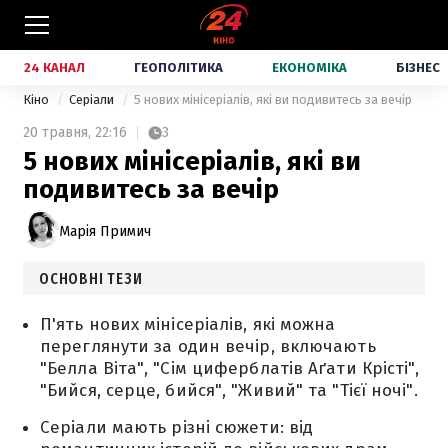
24 КАНАЛ
ГЕОПОЛІТИКА
ЕКОНОМІКА
БІЗНЕС
Кіно
Серіали
5 нових мінісеріалів, які ви подивитесь за вечір
20 травня,
22:16
3
5 нових мінісеріалів, які ви
подивитесь за вечір
Марія Примич
ОСНОВНІ ТЕЗИ
П'ять нових мінісеріалів, які можна
переглянути за один вечір, включають
"Белла Віта", "Сім циферблатів Аґати Крісті",
"Бийся, серце, бийся", "Живий" та "Тієї ночі".
Серіали мають різні сюжети: від