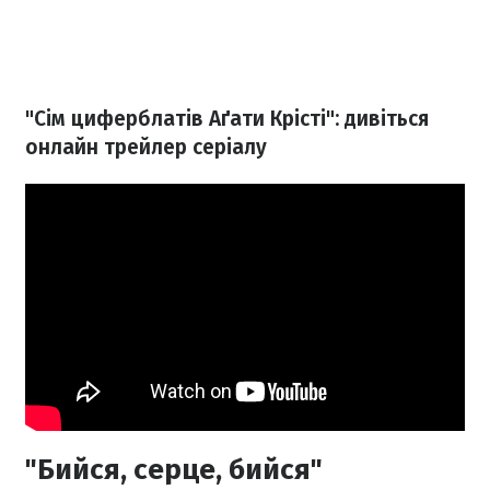
"Сім циферблатів Аґати Крісті": дивіться
онлайн трейлер серіалу
"Бийся, серце, бийся"