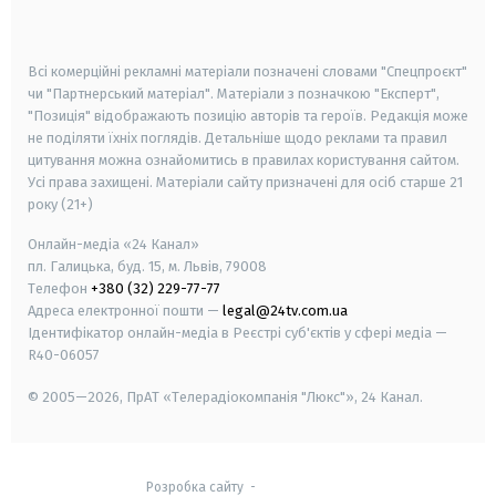
smart tv
samsung smart tv
Всі комерційні рекламні матеріали позначені словами "Спецпроєкт"
чи "Партнерський матеріал". Матеріали з позначкою "Експерт",
"Позиція" відображають позицію авторів та героїв. Редакція може
не поділяти їхніх поглядів. Детальніше щодо реклами та правил
цитування можна ознайомитись в правилах користування сайтом.
Усі права захищені.
Матеріали сайту призначені для осіб старше
21
року (21+)
Онлайн-медіа «24 Канал»
пл. Галицька, буд. 15, м. Львів, 79008
Телефон
+380 (32) 229-77-77
Адреса електронної пошти —
legal@24tv.com.ua
Ідентифікатор онлайн-медіа в Реєстрі суб'єктів у сфері медіа —
R40-06057
© 2005—2026,
ПрАТ «Телерадіокомпанія "Люкс"», 24 Канал.
Розробка сайту
-