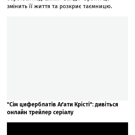
змінить її життя та розкриє таємницю.
"Сім циферблатів Аґати Крісті": дивіться
онлайн трейлер серіалу