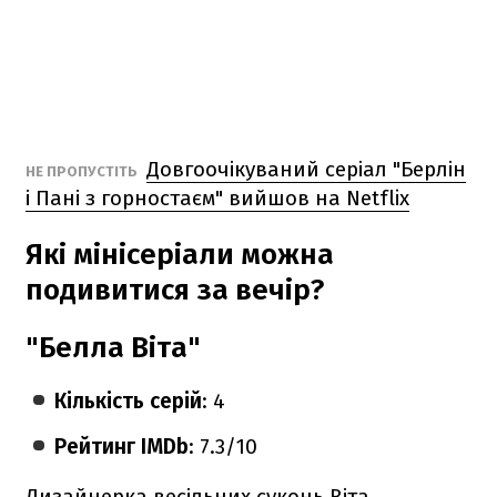
Довгоочікуваний серіал "Берлін
НЕ ПРОПУСТІТЬ
і Пані з горностаєм" вийшов на Netflix
Які мінісеріали можна
подивитися за вечір?
"Белла Віта"
Кількість серій
: 4
Рейтинг IMDb
: 7.3/10
Дизайнерка весільних суконь Віта