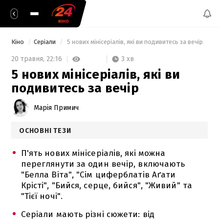
Кіно
Серіали
 5 нових мінісеріалів, які ви подивитесь за вечір 
3 хв
20 травня,
22:16
5 нових мінісеріалів, які ви
подивитесь за вечір
Марія Примич
ОСНОВНІ ТЕЗИ
П'ять нових мінісеріалів, які можна
переглянути за один вечір, включають
"Белла Віта", "Сім циферблатів Аґати
Крісті", "Бийся, серце, бийся", "Живий" та
"Тієї ночі".
Серіали мають різні сюжети: від