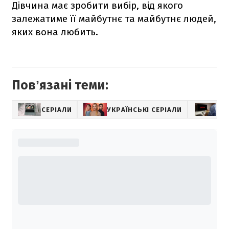
Дівчина має зробити вибір, від якого
залежатиме її майбутнє та майбутнє людей,
яких вона любить.
Повʼязані теми:
СЕРІАЛИ
УКРАЇНСЬКІ СЕРІАЛИ
ЩО