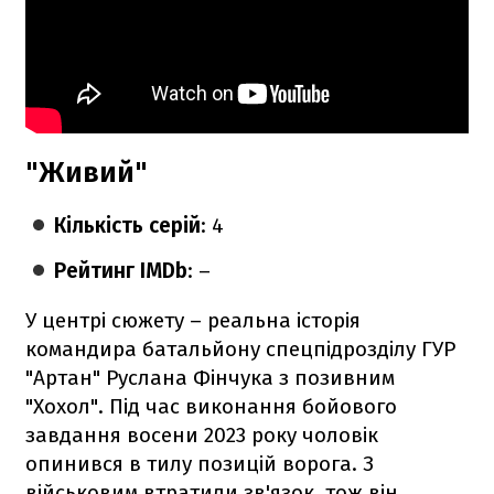
"Живий"
Кількість серій
: 4
Рейтинг IMDb
: –
У центрі сюжету – реальна історія
командира батальйону спецпідрозділу ГУР
"Артан" Руслана Фінчука з позивним
"Хохол". Під час виконання бойового
завдання восени 2023 року чоловік
опинився в тилу позицій ворога. З
військовим втратили зв'язок, тож він