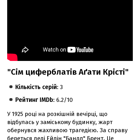
"Сім циферблатів Аґати Крісті"
Кількість серій
: 3
Рейтинг IMDb
: 6.2/10
У 1925 році на розкішній вечірці, що
відбулась у заміському будинку, жарт
обернувся жахливою трагедією. За справу
береться леді Ейлін "Бандл" Брент. Це