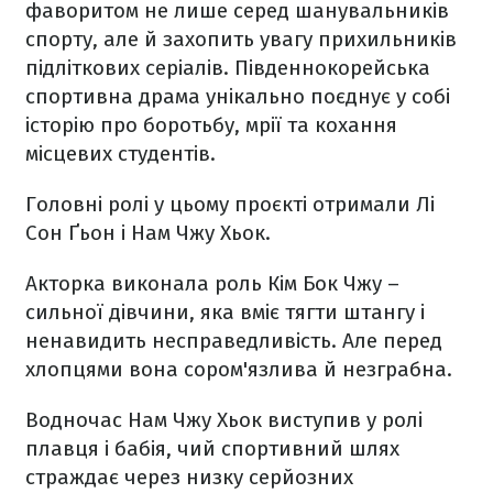
фаворитом не лише серед шанувальників
спорту, але й захопить увагу прихильників
підліткових серіалів. Південнокорейська
спортивна драма унікально поєднує у собі
історію про боротьбу, мрії та кохання
місцевих студентів.
Головні ролі у цьому проєкті отримали Лі
Сон Ґьон і Нам Чжу Хьок.
Акторка виконала роль Кім Бок Чжу –
сильної дівчини, яка вміє тягти штангу і
ненавидить несправедливість. Але перед
хлопцями вона сором'язлива й незграбна.
Водночас Нам Чжу Хьок виступив у ролі
плавця і бабія, чий спортивний шлях
страждає через низку серйозних