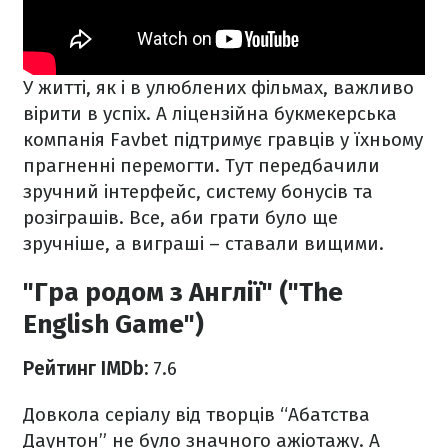
У житті, як і в улюблених фільмах, важливо
вірити в успіх. А ліцензійна букмекерська
компанія Favbet підтримує гравців у їхньому
прагненні перемогти. Тут передбачили
зручний інтерфейс, систему бонусів та
розіграшів. Все, аби грати було ще
зручніше, а виграші – ставали вищими.
"Гра родом з Англії" ("The
English Game")
Рейтинг IMDb:
7.6
Довкола серіалу від творців “Абатства
Даунтон” не було значного ажіотажу. А