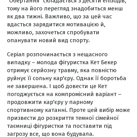
"Обертання" складається з десяти епізодів,
тому на його перегляд знадобиться менш
як два тижні. Важливо, що за цей час
вдасться зарядитися мотивацією й,
можливо, захочеться спробувати
опанувати новий вид спорту.
Серіал розпочинається з нещасного
випадку – молода фігуристка Кет Бекер
отримує серйозну травму, яка повністю
руйнує її сольну кар'єру. Однак її боротьба
не завершена. І щоб довести це Кет
погоджується на компромісний варіант –
продовжити кар'єру у парному
спортивному катанні. Проте цей вибір може
призвести до розкриття темної сімейної
таємниці фігуристки та поставити під
загрозу все, що вона будувала.