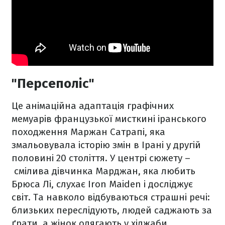
"Персеполіс"
Це анімаційна адаптація графічних
мемуарів французької мисткині іранського
походження Маржан Сатрапі, яка
змальовувала історію змін в Ірані у другій
половині 20 століття. У центрі сюжету –
смілива дівчинка Марджан, яка любить
Брюса Лі, слухає Iron Maiden і досліджує
світ. Та навколо відбуваються страшні речі:
близьких переслідують, людей саджають за
ґрати, а жінок одягають у хіджаби.