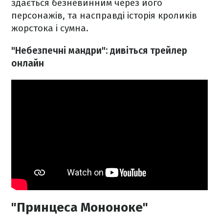
здається безневинним через його
персонажів, та насправді історія кроликів
жорстока і сумна.
"Небезпечні мандри": дивіться трейлер
онлайн
"Принцеса Мононоке"