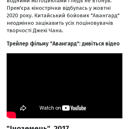
водними мотоциклами і ледь не втонув.
Прем'єра кінострічки відбулась у жовтні
2020 року. Китайський бойовик "Авангард"
неодмінно зацікавить усіх поціновувачів
творчості Джекі Чана.
Трейлер фільму "Авангард": дивіться відео
"Іноземець", 2017