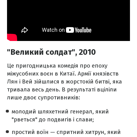
"Великий солдат", 2010
Це пригодницька комедія про епоху
міжусобних воєн в Китаї. Армії князівств
Лян і Вей зійшлися в жорстокій битві, яка
тривала весь день. В результаті вціліли
лише двоє супротивників:
молодий шляхетний генерал, який
"рветься" до подвигів і слави;
простий воїн — спритний хитрун, який