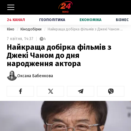
24 КАНАЛ
ГЕОПОЛІТИКА
ЕКОНОМІКА
БІЗНЕС
Кіно
Кінодобірки
Найкраща добірка фільмів з Джекі Чаном до дня народження актора
7 квітня,
14:37
4
Найкраща добірка фільмів з
Джекі Чаном до дня
народження актора
Оксана Бабенкова