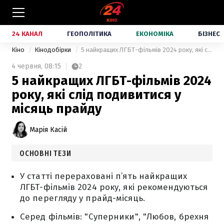
24 КАНАЛ
ГЕОПОЛІТИКА
ЕКОНОМІКА
БІЗНЕС
Кіно
Кінодобірки
5 найкращих ЛГБТ-фільмів 2024 року, які слід подивитися у місяць прайду
4 червня,
08:15
2
5 найкращих ЛГБТ-фільмів 2024
року, які слід подивитися у
місяць прайду
Марія Касій
ОСНОВНІ ТЕЗИ
У статті перераховані п’ять найкращих
ЛГБТ-фільмів 2024 року, які рекомендуються
до перегляду у прайд-місяць.
Серед фільмів: "Суперники", "Любов, брехня