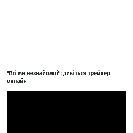
"Всі ми незнайомці": дивіться трейлер
онлайн