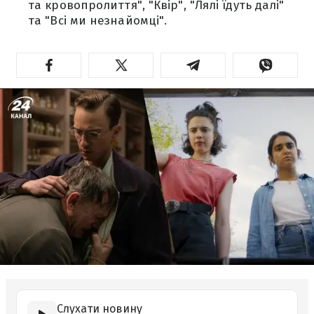
та кровопролиття", "Квір", "Лялі їдуть далі"
та "Всі ми незнайомці".
Слухати новину