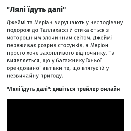
"Лялі їдуть далі"
Джеймі та Меріан вирушають у несподівану
подорож до Таллахассі й стикаються з
моторошним злочинним світом. Джеймі
переживає розрив стосунків, а Меріон
просто хоче захопливого відпочинку. Та
виявляється, що у багажнику їхньої
орендованої автівки те, що втягує їй у
незвичайну пригоду.
"Лялі їдуть далі": дивіться трейлер онлайн