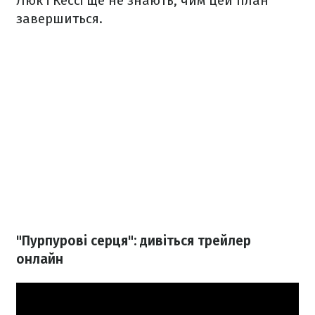
Люк і Кессі ще не знають, чим цей план
завершиться.
"Пурпурові серця": дивіться трейлер
онлайн