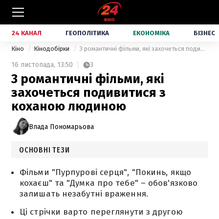
24 КАНАЛ
ГЕОПОЛІТИКА
ЕКОНОМІКА
БІЗНЕС
Кіно
Кінодобірки
3 романтичні фільми, які захочеться подивитися з коханою людиною
16 листопада,
13:50
3
3 романтичні фільми, які
захочеться подивитися з
коханою людиною
Влада Пономарьова
ОСНОВНІ ТЕЗИ
Фільми "Пурпурові серця", "Покинь, якщо
кохаєш" та "Думка про тебе" – обов'язково
залишать незабутні враження.
Ці стрічки варто переглянути з другою