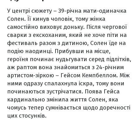
У центрі сюжету – 39-річна мати-одиначка
Солен. Її кинув чоловік, тому жінка
самостійно виховує доньку. Після чергової
сварки з екскоханим, який не хоче піти на
фестиваль разом з дитиною, Солен їде на
подію наодинці. Прибувши на місце,
героїня починає нудьгувати серед підлітків,
аж раптом вона знайомиться з 24-річним
артистом-зіркою – Гейсом Кемпбеллом. Між
ними одразу спалахнула іскра, тому вони
починаються зустрічатися. Поява Гейса
кардинально змінила життя Солен, яка
чомусь тепер сумнівається щодо доречності
цих стосунків.