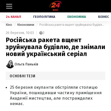
24 КАНАЛ
ГЕОПОЛІТИКА
ЕКОНОМІКА
БІЗНЕС
Кіно
Кіноновини
Російська ракета вщент зруйнувала будівлю, де знімали новий український серіал
26 березня,
10:03
2
Російська ракета вщент
зруйнувала будівлю, де знімали
новий український серіал
Ольга Паньків
ОСНОВНІ ТЕЗИ
25 березня окупанти обстріляли столицю
України, пошкодивши частину приміщення
Академії мистецтва, але постраждалих
немає.