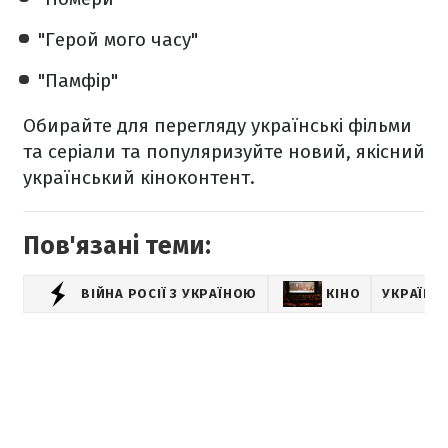
"Герой мого часу"
"Памфір"
Обирайте для перегляду українські фільми
та серіали та популяризуйте новий, якісний
український кіноконтент.
Пов'язані теми:
ВІЙНА РОСІЇ З УКРАЇНОЮ
КІНО
УКРАЇНС