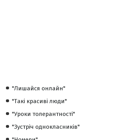
"Лишайся онлайн"
"Такі красиві люди"
"Уроки толерантності"
"Зустріч однокласників"
"Номери"