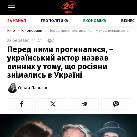
24 КАНАЛ
ГЕОПОЛІТИКА
ЕКОНОМІКА
БІЗНЕС
Кіно
Кіноновини
Перед ними прогиналися, – український актор назвав винних у тому, що росіяни знімались в Україні
22 березня,
11:27
2
Перед ними прогиналися, –
український актор назвав
винних у тому, що росіяни
знімались в Україні
Ольга Паньків