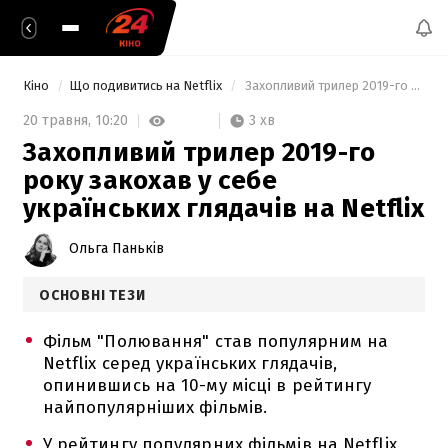
Кіно
Що подивитись на Netflix
 Захопливий трилер 2019-го року закохав у себе українських глядачів на Netflix 
3 хв
20 травня,
10:20
Захопливий трилер 2019-го
року закохав у себе
українських глядачів на Netflix
Ольга Паньків
ОСНОВНІ ТЕЗИ
Фільм "Полювання" став популярним на
Netflix серед українських глядачів,
опинившись на 10-му місці в рейтингу
найпопулярніших фільмів.
У рейтингу популярних фільмів на Netflix