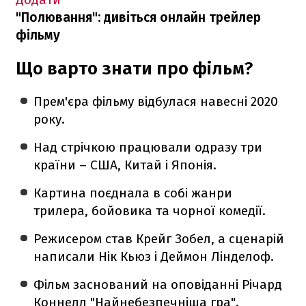
"Полювання": дивіться онлайн трейлер
фільму
Що варто знати про фільм?
Прем'єра фільму відбулася навесні 2020
року.
Над стрічкою працювали одразу три
країни – США, Китай і Японія.
Картина поєднала в собі жанри
трилера, бойовика та чорної комедії.
Режисером став Крейг Зобел, а сценарій
написали Нік Кьюз і Деймон Лінделоф.
Фільм заснований на оповіданні Річард
Коннелл "Найнебезпечніша гра".