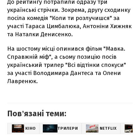
До рейтингу потрапили одразу три
українські стрічки. Зокрема, другу сходинку
посіла комедія "Коли ти розлучишся" за
участі Тараса Цимбалюка, Антоніни Хижняк
та Наталки Денисенко.
На шостому місці опинився фільм "Мавка.
Справжній міф", а сьому позицію посів
український трилер "Всі відтінки спокуси"
за участі Володимира Дантеса та Олени
Лавренюк.
Повʼязані теми:
КІНО
ТРИЛЕРИ
NETFLIX