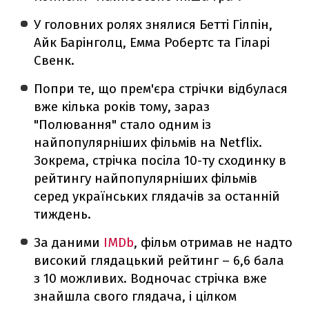
У головних ролях знялися Бетті Гілпін,
Айк Барінголц, Емма Робертс та Гіларі
Свенк.
Попри те, що прем'єра стрічки відбулася
вже кілька років тому, зараз
"Полювання" стало одним із
найпопулярніших фільмів на Netflix.
Зокрема, стрічка посіла 10-ту сходинку в
рейтингу найпопулярніших фільмів
серед українських глядачів за останній
тиждень.
За даними
IMDb
, фільм отримав не надто
високий глядацький рейтинг – 6,6 бала
з 10 можливих. Водночас стрічка вже
знайшла свого глядача, і цілком