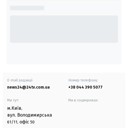
E-mail редакції
Номер телефону:
news24@24tv.com.ua
+38 044 390 5077
Ми тут:
Ми в соцмережах:
м.Київ
,
вул. Володимирська
офіс
61/11,
50