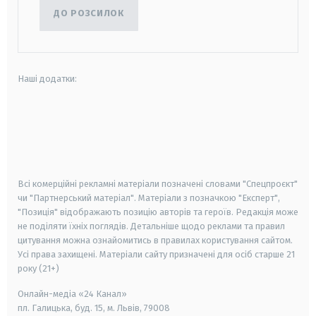
ДО РОЗСИЛОК
Наші додатки:
android
apple
smart tv
samsung smart tv
Всі комерційні рекламні матеріали позначені словами "Спецпроєкт"
чи "Партнерський матеріал". Матеріали з позначкою "Експерт",
"Позиція" відображають позицію авторів та героїв. Редакція може
не поділяти їхніх поглядів. Детальніше щодо реклами та правил
цитування можна ознайомитись в правилах користування сайтом.
Усі права захищені.
Матеріали сайту призначені для осіб старше
21
року (21+)
Онлайн-медіа «24 Канал»
пл. Галицька, буд. 15, м. Львів, 79008