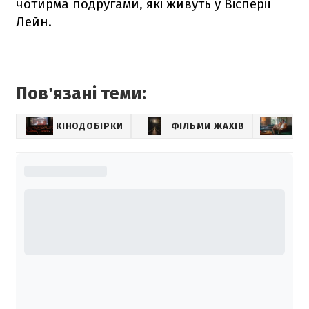
чотирма подругами, які живуть у Вісперії
Лейн.
Повʼязані теми:
КІНОДОБІРКИ
ФІЛЬМИ ЖАХІВ
ФІ