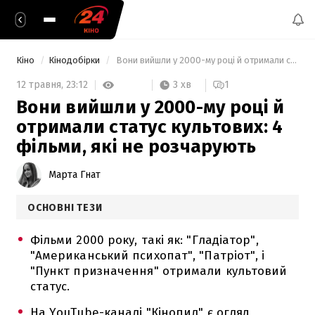
Кіно
Кінодобірки
 Вони вийшли у 2000-му році й отримали статус культових: 4 фільми, які не розчарують 
3 хв
12 травня,
23:12
1
Вони вийшли у 2000-му році й
отримали статус культових: 4
фільми, які не розчарують
Марта Гнат
ОСНОВНІ ТЕЗИ
Фільми 2000 року, такі як: "Гладіатор",
"Американський психопат", "Патріот", і
"Пункт призначення" отримали культовий
статус.
На YouTube-каналі "Кінопил" є огляд