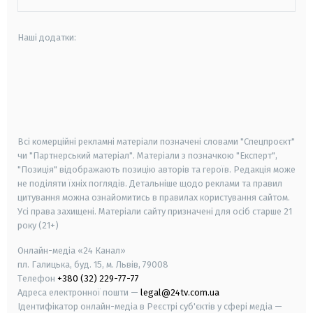
Наші додатки:
android
apple
smart tv
samsung smart tv
Всі комерційні рекламні матеріали позначені словами "Спецпроєкт"
чи "Партнерський матеріал". Матеріали з позначкою "Експерт",
"Позиція" відображають позицію авторів та героїв. Редакція може
не поділяти їхніх поглядів. Детальніше щодо реклами та правил
цитування можна ознайомитись в правилах користування сайтом.
Усі права захищені.
Матеріали сайту призначені для осіб старше
21
року (21+)
Онлайн-медіа «24 Канал»
пл. Галицька, буд. 15, м. Львів, 79008
Телефон
+380 (32) 229-77-77
Адреса електронної пошти —
legal@24tv.com.ua
Ідентифікатор онлайн-медіа в Реєстрі суб'єктів у сфері медіа —