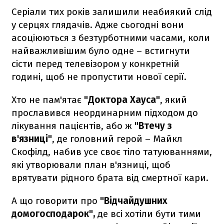
Серіали тих років залишили неабиякий слід
у серцях глядачів. Адже сьогодні вони
асоціюються з безтурботними часами, коли
найважливішим було одне – встигнути
сісти перед телевізором у конкретній
годині, щоб не пропустити нової серії.
Хто не пам'ятає
"Доктора Хауса"
, який
прославився неординарним підходом до
лікування пацієнтів, або ж
"Втечу з
в'язниці"
, де головний герой – Майкл
Скофілд, набив усе своє тіло татуюваннями,
які утворювали план в'язниці, щоб
врятувати рідного брата від смертної кари.
А що говорити про
"Відчайдушних
домогосподарок",
де всі хотіли бути тими