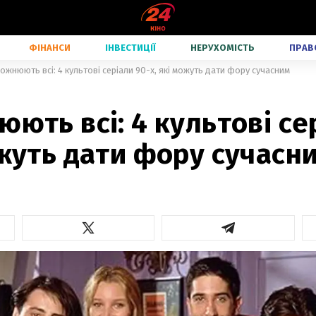
ФІНАНСИ
ІНВЕСТИЦІЇ
НЕРУХОМІСТЬ
ПРАВ
божнюють всі: 4 культові серіали 90-х, які можуть дати фору сучасним
юють всі: 4 культові се
ожуть дати фору сучасн