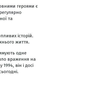
ловними героями є
 регулярно
ної та
пливих історій.
хнього життя.
римують одне
ляло враження на
994, він і досі
сьогодні.