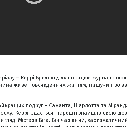
еріалу – Керрі Бредшоу, яка працює журналістко
вчина живе повсякденним життям, пишучи про зв
найкращих подруг – Саманта, Шарлотта та Міранд
оєму. Керрі, здається, нарешті знайшла свою іде
 вигляді Містера Біґа. Він чарівний, харизматични