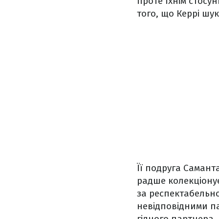
проте їхнім стосу
того, що Керрі шук
Її подруга Самант
радше колекціонує
за респектабельно
невідповідними п
гідного партнера, 