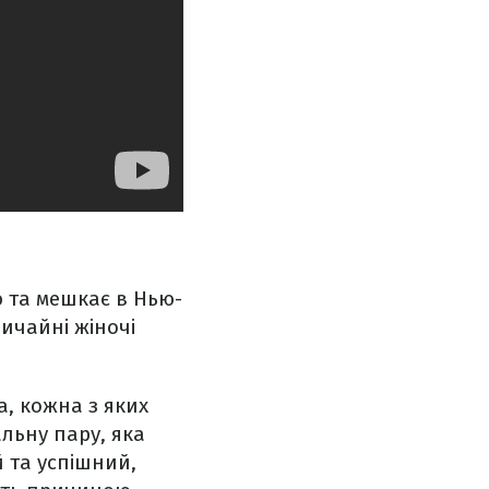
ю та мешкає в Нью-
ичайні жіночі
а, кожна з яких
альну пару, яка
й та успішний,