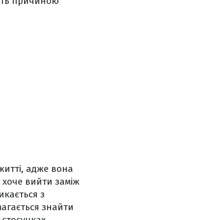
ають причиною
житті, адже вона
ж хоче вийти заміж
икається з
магається знайти
 стосунках.