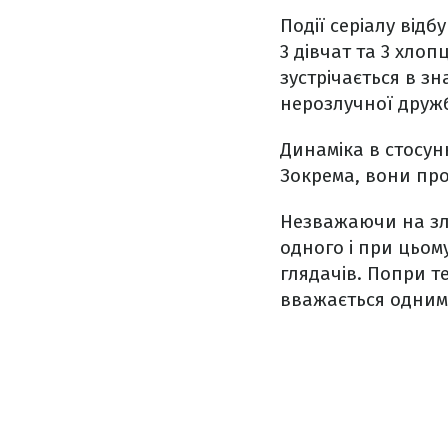
Події серіалу від
3 дівчат та 3 хлоп
зустрічається в зн
нерозлучної дружб
Динаміка в стосун
Зокрема, вони про
Незважаючи на зле
одного і при цьом
глядачів. Попри те
вважається одним 