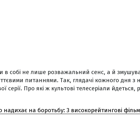
ли в собі не лише розважальний сенс, а й змушу
тєвими питаннями. Так, глядачі кожного дня з 
ї серії. Про які ж культові телесеріали йдеться, 
хто надихає на боротьбу: 3 високорейтингові філ