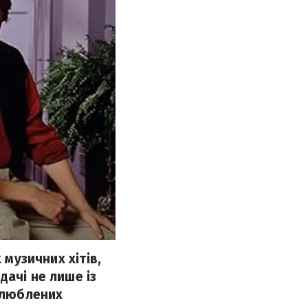
 музичних хітів,
дачі не лише із
 улюблених