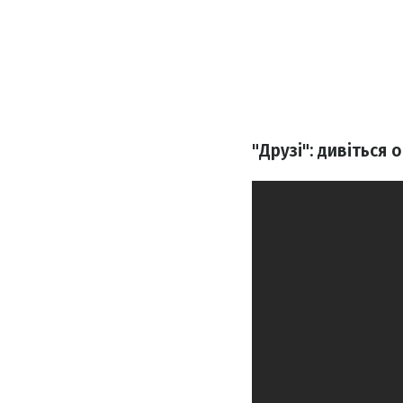
"Друзі": дивіться