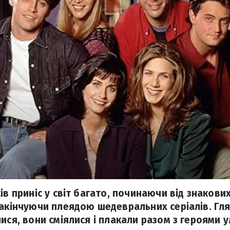
ів приніс у світ багато, починаючи від знакових
закінчуючи плеядою шедевральних серіалів. Гля
лися, вони сміялися і плакали разом з героями