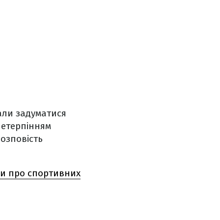
вали задуматися
нетерпінням
розповість
ьми про спортивних