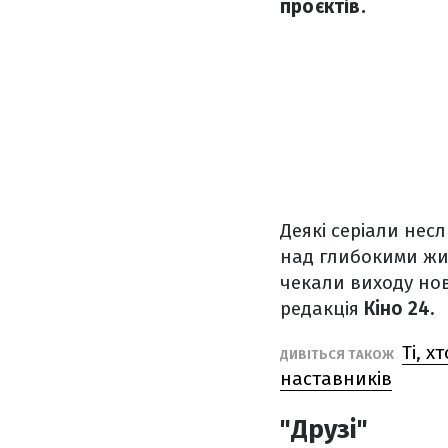
проєктів.
Деякі серіали нес
над глибокими жит
чекали виходу ново
редакція
Кіно 24.
Ті, 
ДИВІТЬСЯ ТАКОЖ
наставників
"Друзі"