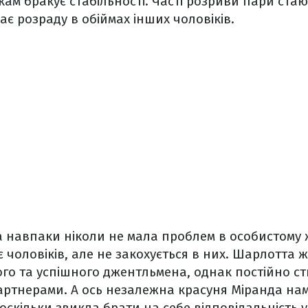
нкам бракує стабільності. Часті розриви пари ст
ає розраду в обіймах інших чоловіків.
а навпаки ніколи не мала проблем в особистому 
 чоловіків, але не закохується в них. Шарлотта 
го та успішного джентльмена, однак постійно ст
артнерами. А ось незалежна красуня Міранда на
оскільки звикла брати на себе відповідальність у