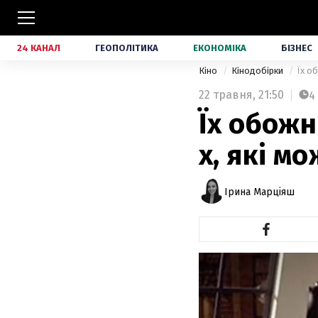
24 КАНАЛ
ГЕОПОЛІТИКА
ЕКОНОМІКА
БІЗНЕС
Кіно
Кінодобірки
Їх о
22 травня,
21:50
4
Їх обожн
х, які м
Ірина Марціяш