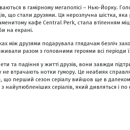
буваються в гамірному мегаполісі – Нью-Йорку. Го
ців, що стали друзями. Ця нерозлучна шістка, яка
аменитому кафе Central Perk, стала втіленням міц
и на екрані.
ках між друзями подарувала глядачам безліч захо
живали разом з головними героями всі періоди ї
ти та падіння у житті друзів, вони завжди підт
у не втрачають нотки гумору. Це неабияк справ
, що перший сезон серіалу вийшов ще в далекому 1
з найулюбленіших серіалів, який дивляться і по 