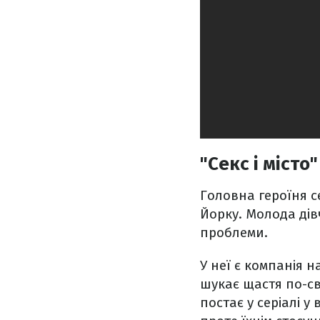
"Секс і місто"
Головна героїня с
Йорку. Молода ді
проблеми.
У неї є компанія 
шукає щастя по-св
постає у серіалі у