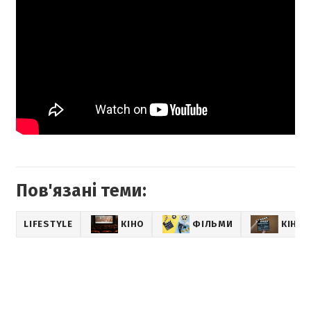
Пов'язані теми:
LIFESTYLE
КІНО
ФІЛЬМИ
КІНО