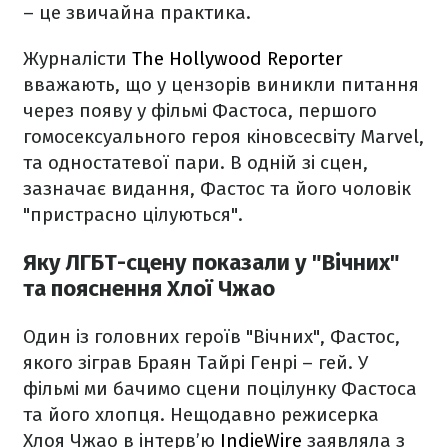
– це звичайна практика.
Журналісти
The Hollywood Reporter
вважають, що у цензорів виникли питання
через появу у фільмі Фастоса, першого
гомосексуального героя кіновсесвіту Marvel,
та одностатевої пари. В одній зі сцен,
зазначає видання, Фастос та його чоловік
"пристрасно цілуються".
Яку ЛГБТ-сцену показали у "Вічних"
та пояснення Хлої Чжао
Один із головних героїв "Вічних", Фастос,
якого зіграв Браян Тайрі Генрі – гей. У
фільмі ми бачимо сцени поцілунку Фастоса
та його хлопця. Нещодавно режисерка
Хлоя Чжао в інтерв’ю
IndieWire
заявляла з