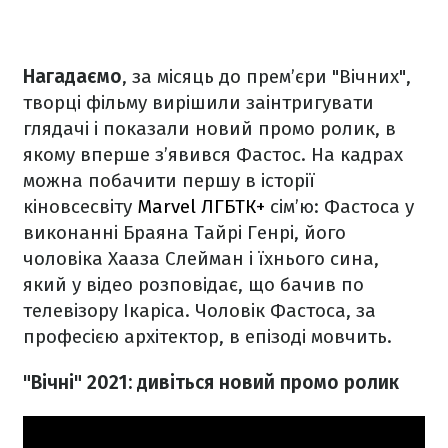
Нагадаємо
, за місяць до прем’єри "Вічних",
творці фільму вирішили заінтригувати
глядачі і показали новий промо ролик, в
якому вперше з’явився Фастос. На кадрах
можна побачити першу в історії
кіновсесвіту
Marvel
ЛГБТК+
сім’ю: Фастоса у
виконанні Браяна Тайрі Генрі, його
чоловіка Хааза Слейман і їхнього сина,
який у відео розповідає, що бачив по
телевізору Ікаріса. Чоловік Фастоса, за
професією архітектор, в епізоді мовчить.
"Вічні" 2021: дивіться новий промо ролик