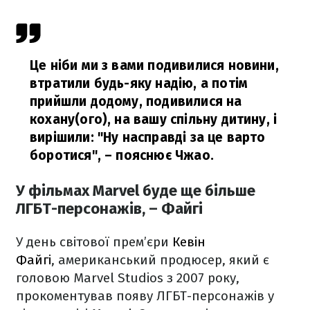
Це ніби ми з вами подивилися новини,
втратили будь-яку надію, а потім
прийшли додому, подивилися на
кохану(ого), на вашу спільну дитину, і
вирішили: "Ну насправді за це варто
боротися",
– пояснює Чжао.
У фільмах Marvel буде ще більше
ЛГБТ-персонажів, – Файгі
У день світової прем’єри
Кевін
Файгі
, американський продюсер, який є
головою Marvel Studios з 2007 року,
прокоментував появу ЛГБТ-персонажів у