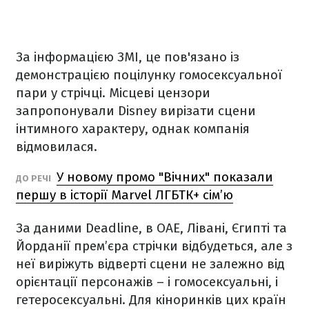
За інформацією ЗМІ, це пов'язано із
демонстрацією поцілунку гомосексуальної
пари у стрічці. Місцеві цензори
запропонували Disney вирізати сцени
інтимного характеру, однак компанія
відмовилася.
У новому промо "Вічних" показали
ДО РЕЧІ
першу в історії Marvel ЛГБТК+ сім’ю
За даними Deadline, в ОАЕ, Лівані, Єгипті та
Йорданії прем’єра стрічки відбудеться, але з
неї виріжуть відверті сцени не залежно від
орієнтації персонажів – і гомосексуальні, і
гетеросексуальні. Для кіноринків цих країн