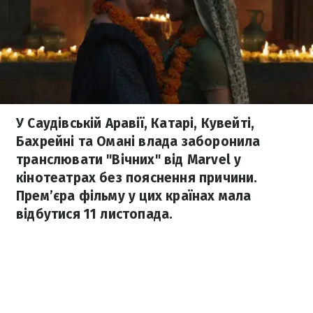
У Саудівській Аравії, Катарі, Кувейті,
Бахрейні та Омані влада заборонила
транслювати "Вічних" від Marvel у
кінотеатрах без пояснення причини.
Прем’єра фільму у цих країнах мала
відбутися 11 листопада.