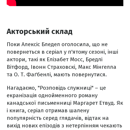
Акторський склад
Поки Алексіс Бледел оголосила, що не
повернеться в серіал у п'ятому сезоні, інші
актори, такі як Елізабет Мосс, Бредлі
Вітфорд, Івонн Страховскі, Макс Мінгелла
та О. Т. Фаґбенлі, мають повернутися.
Нагадаємо, "Розповідь служниці" – це
екранізація однойменного роману
канадської письменниці Маргарет Етвуд. Як
і книга, серіал отримав шалену
популярність серед глядачів, відтак на
вихід нових епізодів з нетерпінням чекають