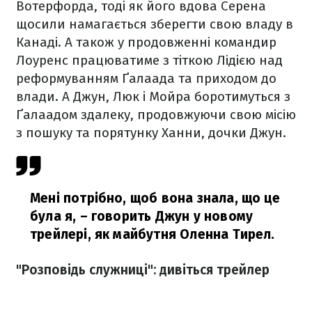
Вотерфорда, тоді як його вдова Серена
щосили намагається зберегти свою владу в
Канаді. А також у продовженні командир
Лоуренс працюватиме з тіткою Лідією над
реформуванням Ґалаада та приходом до
влади. А Джун, Люк і Мойра боротимуться з
Ґалаадом здалеку, продовжуючи свою місію
з пошуку та порятунку Ханни, дочки Джун.
Мені потрібно, щоб вона знала, що це
була я,
– говорить Джун у новому
трейлері, як майбутня Оленна Тирел.
"Розповідь служниці": дивіться трейлер