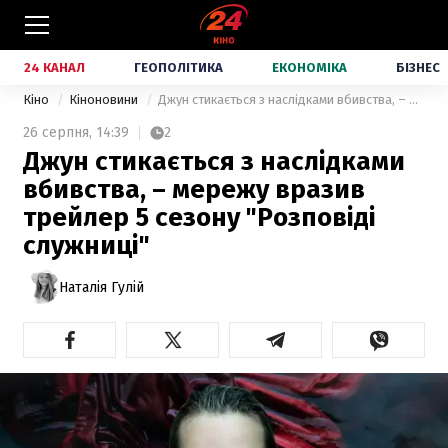
24 КАНАЛ
ГЕОПОЛІТИКА
ЕКОНОМІКА
БІЗНЕС
Кіно
Кіноновини
Джун стикається з наслідками вбивства, – мережу вразив трейлер 5 сезону "Розповіді служниці"
26 серпня,
14:39
2
Джун стикається з наслідками
вбивства, – мережу вразив
трейлер 5 сезону "Розповіді
служниці"
Наталія Гулій