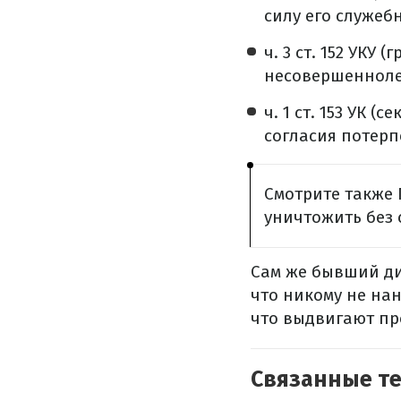
силу его служеб
ч. 3 ст. 152 УК
несовершенноле
ч. 1 ст. 153 УК 
согласия потерп
Смотрите также 
уничтожить без 
Сам же бывший ди
что никому не нан
что выдвигают про
Связанные т