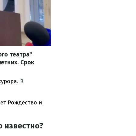
ого театра"
етних. Срок
курора
. В
ет Рождество и
о известно?