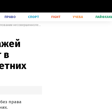
ПРАВО
СПОРТ
FIGHT
УЧЕБА
ЛАЙФХАК
Печерский суд оставил под стражей Белоуса, которого подозревают в изнасиловании несовершеннолетних
ажей
 в
етних
 без права
них.