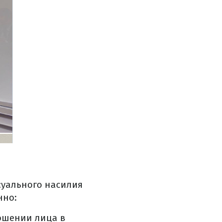
суального насилия
нно:
ношении лица в