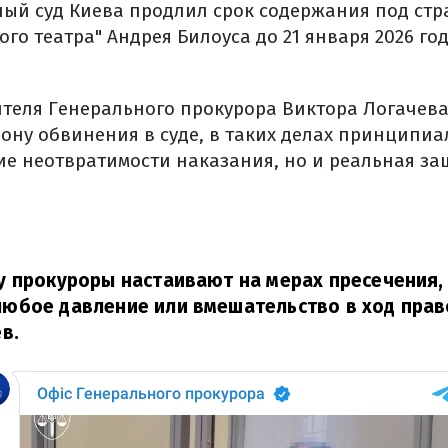
ый суд Киева продлил срок содержания под ст
го театра" Андрея Билоуса до 21 января 2026 го
ителя Генерального прокурора Виктора Логачева
рону обвинения в суде, в таких делах принципиа
ие неотвратимости наказания, но и реальная за
у прокуроры настаивают на мерах пресечения,
юбое давление или вмешательство в ход прав
в.