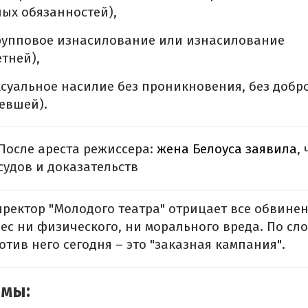
ных обязанностей),
У (групповое изнасилование или изнасилование
тней),
(сексуальное насилие без проникновения, без доб
евшей).
После ареста режиссера:
жена Белоуса заявила
,
судов и доказательств
ректор "Молодого театра" отрицает все обвинен
ес ни физического, ни морального вреда. По сло
тив него сегодня – это "заказная кампания".
емы: