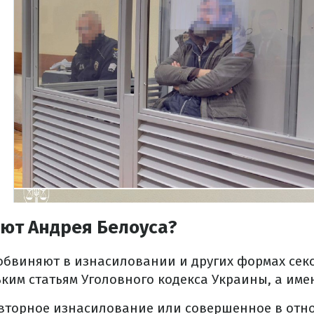
яют Андрея Белоуса?
обвиняют в изнасиловании и других формах сек
ьким статьям Уголовного кодекса Украины, а име
 (повторное изнасилование или совершенное в от