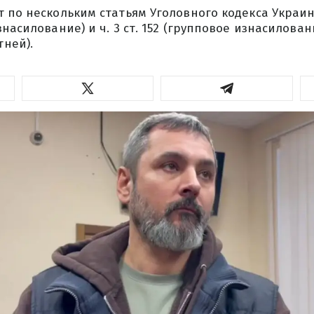
 по нескольким статьям Уголовного кодекса Украины
знасилование) и ч. 3 ст. 152 (групповое изнасилова
ней).