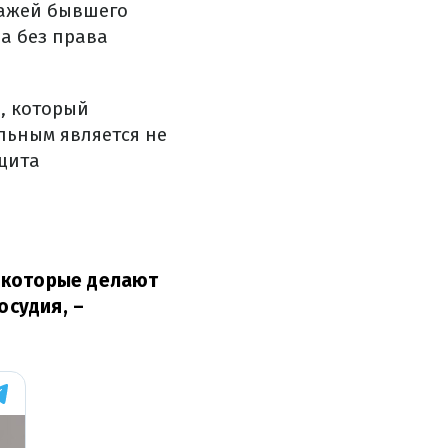
ражей бывшего
да без права
, который
льным является не
щита
 которые делают
осудия,
–