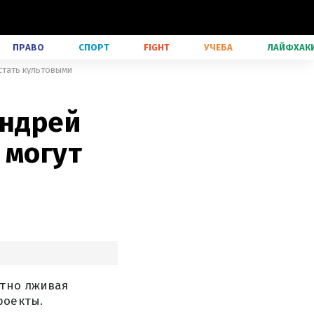
ПРАВО
СПОРТ
FIGHT
УЧЕБА
ЛАЙФХАК
 стать культовыми
Андрей
 могут
ютно лживая
роекты.