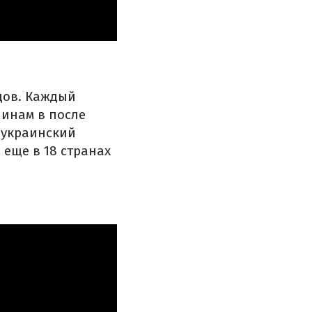
дов. Каждый
чинам в после
 украинский
 еще в 18 странах