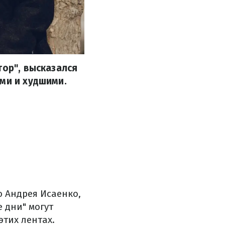
тор", высказался
ми и худшими.
ю Андрея Исаенко,
 дни" могут
этих лентах.