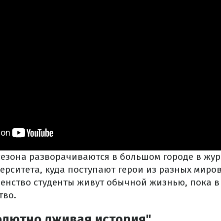
сезона разворачиваются в большом городе в жу
рситета, куда поступают герои из разных миров
енство студенты живут обычной жизнью, пока в
тво.
олютно лживая история"