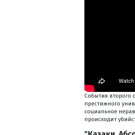
События второго 
престижного униве
социальное нерав
происходит убийс
"Казаки. Абс