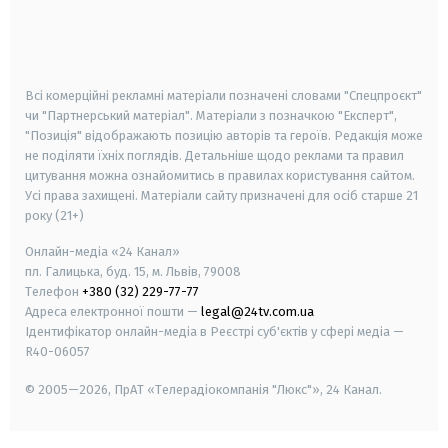
android
apple
smart tv
samsung smart tv
Всі комерційні рекламні матеріали позначені словами "Спецпроєкт"
чи "Партнерський матеріал". Матеріали з позначкою "Експерт",
"Позиція" відображають позицію авторів та героїв. Редакція може
не поділяти їхніх поглядів. Детальніше щодо реклами та правил
цитування можна ознайомитись в правилах користування сайтом.
Усі права захищені.
Матеріали сайту призначені для осіб старше
21
року (21+)
Онлайн-медіа «24 Канал»
пл. Галицька, буд. 15, м. Львів, 79008
Телефон
+380 (32) 229-77-77
Адреса електронної пошти —
legal@24tv.com.ua
Ідентифікатор онлайн-медіа в Реєстрі суб'єктів у сфері медіа —
R40-06057
© 2005—2026,
ПрАТ «Телерадіокомпанія "Люкс"», 24 Канал.