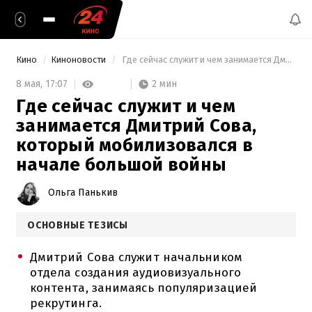
Кино
Киноновости
 Где сейчас служит и чем занимается Дмитрий Сова, который мобилизовался в начале большой войны 
2 мин
8 мая,
17:07
Где сейчас служит и чем
занимается Дмитрий Сова,
который мобилизовался в
начале большой войны
Ольга Панькив
ОСНОВНЫЕ ТЕЗИСЫ
Дмитрий Сова служит начальником
отдела создания аудиовизуального
контента, занимаясь популяризацией
рекрутинга.