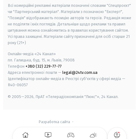
Всі комерційні рекламні матеріали позначені словами "Спецпроєкт"
чи "Партнерський матеріал". Матеріали з позначкою "Експерт",
"Позиція" відображають позицію авторів та героїв. Редакція може
не поділяти їхніх поглядів. Детальніше щодо реклами та правил
цитування можна ознайомитись в правилах користування сайтом.
Усі права захищені.
Матеріали сайту призначені для осіб старше
21
року (21+)
Онлайн-медіа «24 Канал»
пл. Галицька, буд. 15, м. Львів, 79008
Телефон
+380 (32) 229-77-77
Адреса електронної пошти —
legal@24tv.com.ua
Ідентифікатор онлайн-медіа в Реєстрі суб'єктів у сфері медіа —
R40-06057
© 2005—2026,
ПрАТ «Телерадіокомпанія "Люкс"», 24 Канал.
Разработка сайта
-