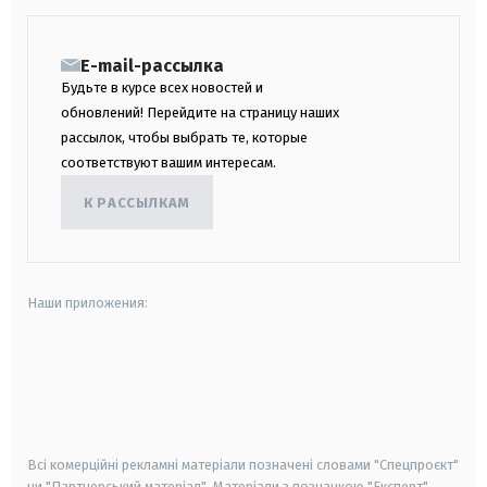
E-mail-рассылка
Будьте в курсе всех новостей и
обновлений! Перейдите на страницу наших
рассылок, чтобы выбрать те, которые
соответствуют вашим интересам.
К РАССЫЛКАМ
Наши приложения:
android
apple
smart tv
samsung smart tv
Всі комерційні рекламні матеріали позначені словами "Спецпроєкт"
чи "Партнерський матеріал". Матеріали з позначкою "Експерт",