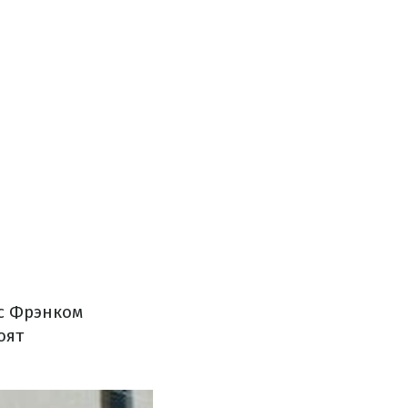
 с Фрэнком
оят