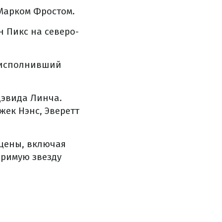
Марком Фростом.
 Пикс на северо-
 исполнивший
Дэвида Линча.
Джек Нэнс, Эверетт
сцены, включая
оримую звезду