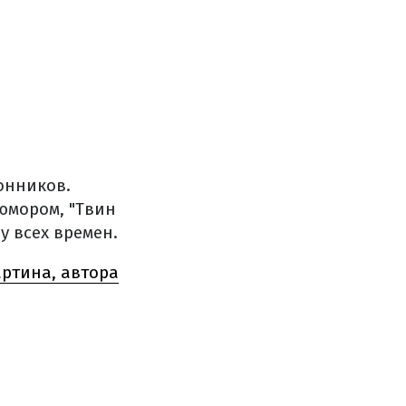
онников.
юмором, "Твин
у всех времен.
ртина, автора