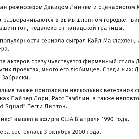
дан режиссером Дэвидом Линчем и сценаристом 
а разворачиваются в вымышленном городке Твин
ашингтон, недалеко от канадской границы.
 популярности сериала сыграл Кайл Маклахлен,
ера.
ре актеров сразу чувствуется фирменный стиль 
ругих проектах, много его любимцев. Среди них: 
 Забриски.
ильме также пригласили нескольких ветеранов 
х как Пайпер Лори, Расс Тэмблин, а также неповт
d Squad" Пегги Липтон.
икс" вышел в эфир в США 8 апреля 1990 года.
ера состоялась 3 октября 2000 года.