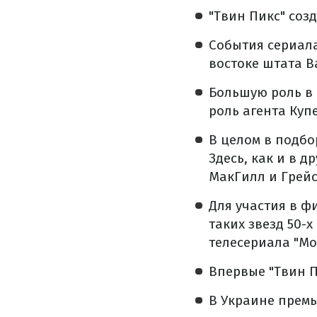
"Твин Пикс" соз
События сериал
востоке штата В
Большую роль в
роль агента Куп
В целом в подбо
Здесь, как и в д
МакГилл и Грейс
Для участия в ф
таких звезд 50-
телесериала "Mo
Впервые "Твин П
В Украине премь