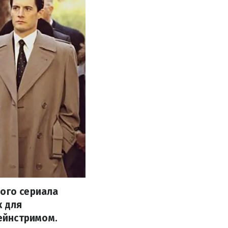
вого сериала
к для
ейнстримом.