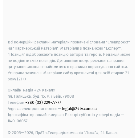
android
apple
smart tv
samsung smart tv
Всі комерційні рекламні матеріали позначені словами "Спецпроєкт"
чи "Партнерський матеріал". Матеріали з позначкою "Експерт",
"Позиція" відображають позицію авторів та героїв. Редакція може
не поділяти їхніх поглядів. Детальніше щодо реклами та правил
цитування можна ознайомитись в правилах користування сайтом.
Усі права захищені.
Матеріали сайту призначені для осіб старше
21
року (21+)
Онлайн-медіа «24 Канал»
пл. Галицька, буд. 15, м. Львів, 79008
Телефон
+380 (32) 229-77-77
Адреса електронної пошти —
legal@24tv.com.ua
Ідентифікатор онлайн-медіа в Реєстрі суб'єктів у сфері медіа —
R40-06057
© 2005—2026,
ПрАТ «Телерадіокомпанія "Люкс"», 24 Канал.