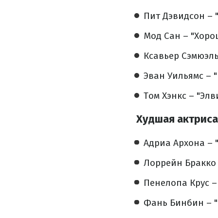
Пит Дэвидсон – 
Мод Сан – "Хоро
Ксавьер Сэмюэль
Эван Уильямс – 
Том Хэнкс – "Элв
Худшая актриса
Адриа Архона – 
Лоррейн Бракко 
Пенелопа Крус – 
Фань Бинбин – "