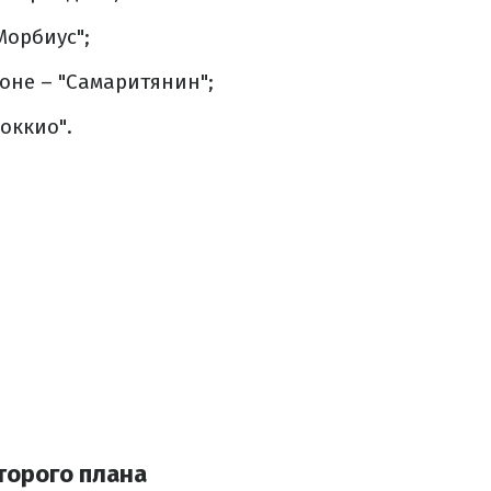
Морбиус";
оне – "Самаритянин";
оккио".
торого плана