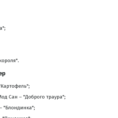
а";
короля".
ер
"Картофель";
Мод Сан – "Доброго траура";
– "Блондинка";