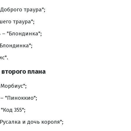
"Доброго траура";
шего траура";
 – "Блондинка";
"Блондинка";
ис".
 второго плана
"Морбиус";
– "Пиноккио";
"Код 355";
Русалка и дочь короля";