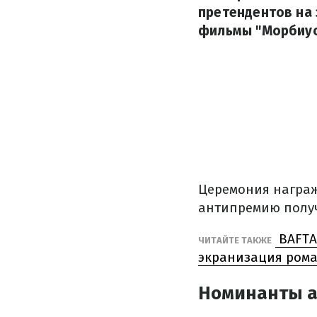
претендентов на 
фильмы "Морбиус"
Церемония награж
антипремию получ
BAFTA
ЧИТАЙТЕ ТАКЖЕ
экранизация рома
Номинанты а