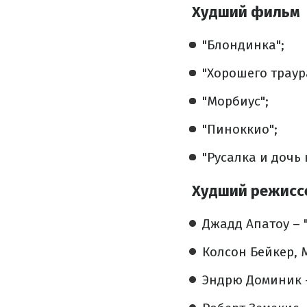
Худший фильм
"Блондинка";
"Хорошего траур
"Морбиус";
"Пиноккио";
"Русалка и дочь 
Худший режисс
Джадд Апатоу – 
Колсон Бейкер, 
Эндрю Доминик 