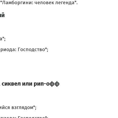
"Ламборгини: человек легенда".
ий
а";
риода: Господство";
 сиквел или рип-офф
йся взглядом";