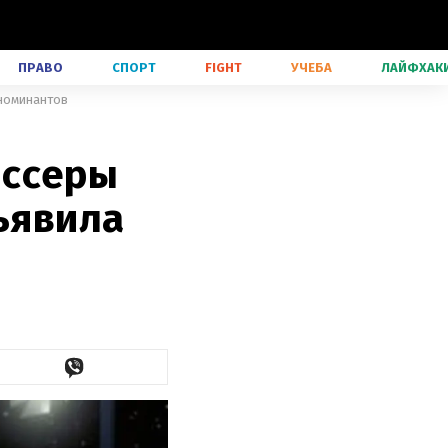
ПРАВО
СПОРТ
FIGHT
УЧЕБА
ЛАЙФХАК
 номинантов
иссеры
бъявила