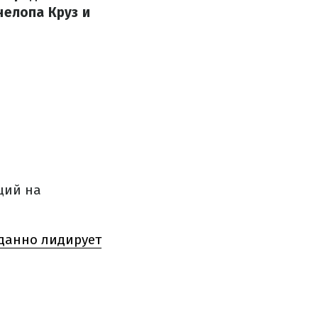
нелопа Круз и
ций на
данно лидирует