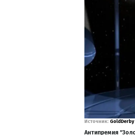
Источник:
GoldDerby
Антипремия "Золо