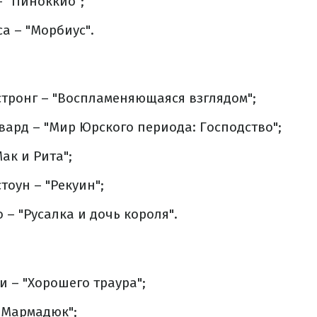
– "Пиноккио";
а – "Морбиус".
тронг – "Воспламеняющаяся взглядом";
вард – "Мир Юрского периода: Господство";
ак и Рита";
тоун – "Рекуин";
 – "Русалка и дочь короля".
 – "Хорошего траура";
"Мармадюк";