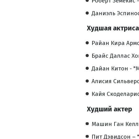
Роберт Земекис 
Даниэль Эспинос
Худшая актриса
Райан Кира Армс
Брайс Даллас Хо
Дайан Китон - "М
Алисия Сильверс
Кайя Скоделарио
Худший актер
Машин Ган Келли
Пит Дэвидсон – 