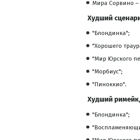
Мира Сорвино – 
Худший сценар
"Блондинка";
"Хорошего траур
"Мир Юрского пе
"Морбиус";
"Пиноккио".
Худший римейк,
"Блондинка";
"Воспламеняющи