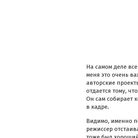
На самом деле все
меня это очень ва
авторские проекты
отдается тому, чт
Он сам собирает к
в кадре.
Видимо, именно по
режиссер отстаива
тоже был хороший