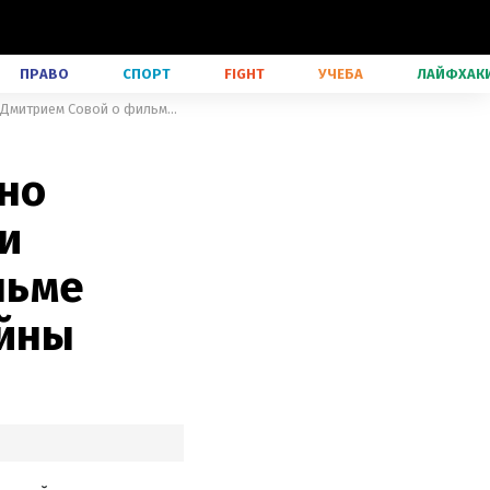
ПРАВО
СПОРТ
FIGHT
УЧЕБА
ЛАЙФХАК
ПТСР – это не то, что всегда видно снаружи, – интервью с актером и военным Дмитрием Совой о фильме "Уставшие" и возвращении с войны
дно
и
льме
ойны