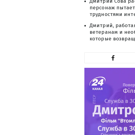
Дмитрий Сова рас
персонаж пытаетс
трудностями инт
Дмитрий, работа
ветеранам и нео
которые возвращ