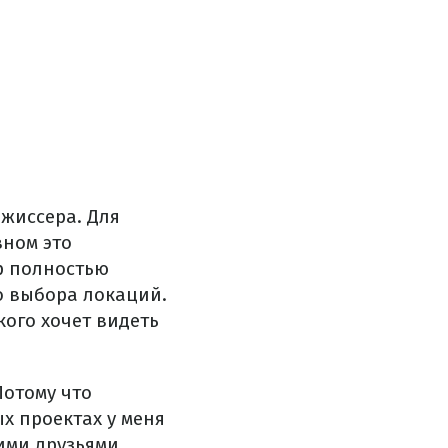
ежиссера. Для
вном это
ер полностью
до выбора локаций.
кого хочет видеть
Потому что
х проектах у меня
ими друзьями,