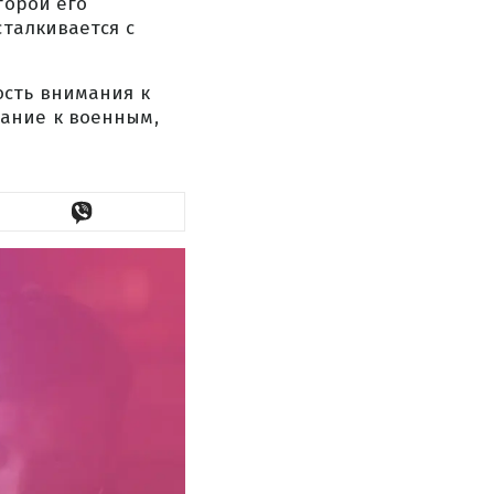
торой его
сталкивается с
ость внимания к
ание к военным,