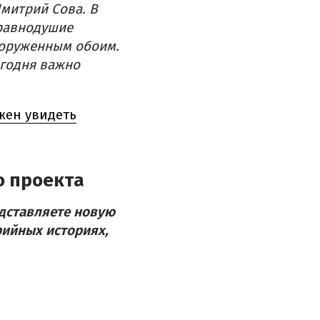
митрий Сова. В
 равнодушие
ооруженным обоим.
егодня важно
жен увидеть
о проекта
едставляете новую
рийных историях,