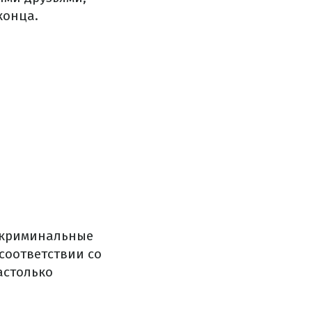
конца.
, криминальные
 соответствии со
астолько