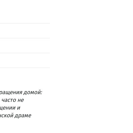
вращения домой:
 часто не
щении и
нской драме