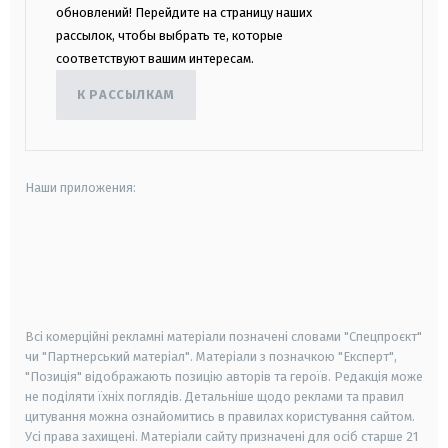
обновлений! Перейдите на страницу наших
рассылок, чтобы выбрать те, которые
соответствуют вашим интересам.
К РАССЫЛКАМ
Наши приложения:
android
apple
smart tv
samsung smart tv
Всі комерційні рекламні матеріали позначені словами "Спецпроєкт"
чи "Партнерський матеріал". Матеріали з позначкою "Експерт",
"Позиція" відображають позицію авторів та героїв. Редакція може
не поділяти їхніх поглядів. Детальніше щодо реклами та правил
цитування можна ознайомитись в правилах користування сайтом.
Усі права захищені.
Матеріали сайту призначені для осіб старше
21