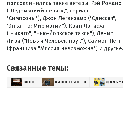
присоединились такие актеры: Рэй Романо
("Ледниковый период", сериал
"Симпсоны"), Джон Легвизамо ("Одиссея",
"Энканто: Мир магии"), Квин Латифа
("Чикаго", "Нью-Йоркское такси"), Денис
Лири ("Новый Человек-паук"), Саймон Пегг
(франшиза "Миссия невозможна") и другие.
Связанные темы:
КИНО
КИНОНОВОСТИ
ФИЛЬМЫ