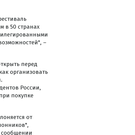
фестиваль
м в 50 странах
ивилегированными
возможностей", –
открыть перед
 как организовать
.
дентов России,
при покупке
лоняется от
лонников",
в сообщении