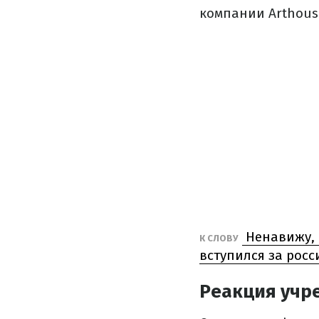
компании Arthouse
Ненавижу, 
К СЛОВУ
вступился за росс
Реакция учр