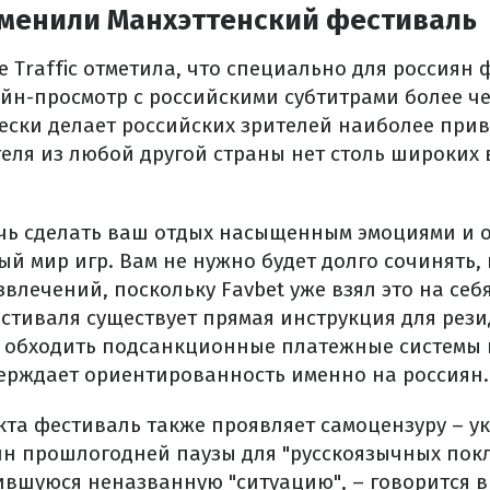
тменили Манхэттенский фестиваль
 Traffic отметила, что специально для россиян 
йн-просмотр с российскими субтитрами более че
чески делает российских зрителей наиболее пр
теля из любой другой страны нет столь широких 
очь сделать ваш отдых насыщенным эмоциями и 
й мир игр. Вам не нужно будет долго сочинять,
звлечений, поскольку Favbet уже взял это на себя
естиваля существует прямая инструкция для рези
 обходить подсанкционные платежные системы 
верждает ориентированность именно на россиян.
кта фестиваль также проявляет самоцензуру – ук
н прошлогодней паузы для "русскоязычных пок
ившуюся неназванную "ситуацию", – говорится 