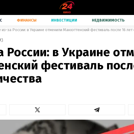
С
ФИНАНСЫ
ИНВЕСТИЦИИ
НЕДВИЖИМОСТЬ
е из-за России: в Украине отменили Манхэттенский фестиваль после 16 лет
3
а России: в Украине от
енский фестиваль посл
ичества