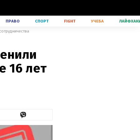
ПРАВО
СПОРТ
FIGHT
УЧЕБА
ЛАЙФХАК
 сотрудничества
менили
е 16 лет