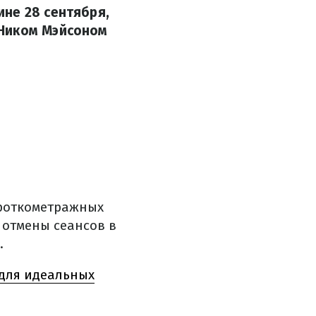
не 28 сентября,
 Ником Мэйсоном
ороткометражных
 отмены сеансов в
.
 для идеальных