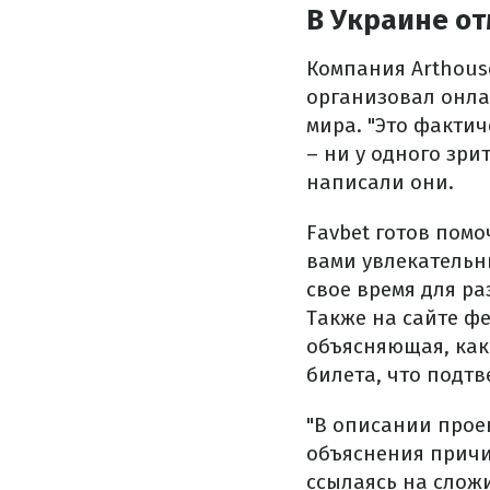
В Украине о
Компания Arthouse
организовал онла
мира. "Это факти
– ни у одного зри
написали они.
Favbet готов пом
вами увлекательны
свое время для ра
Также на сайте ф
объясняющая, как
билета, что подт
"В описании прое
объяснения причи
ссылаясь на слож