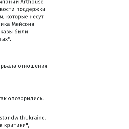
мпании Arthouse
ивости поддержки
м, которые несут
Ника Мейсона
оказы были
ых".
зорвала отношения
так опозорились.
#standwithUkraine.
е критики",