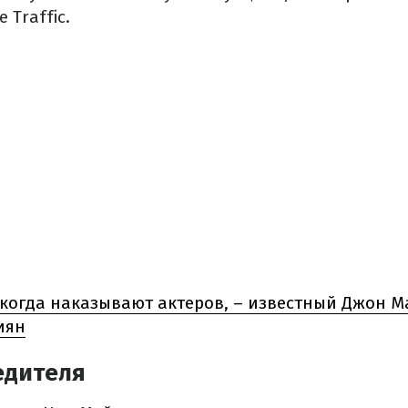
 Traffic.
когда наказывают актеров, – известный Джон 
иян
едителя