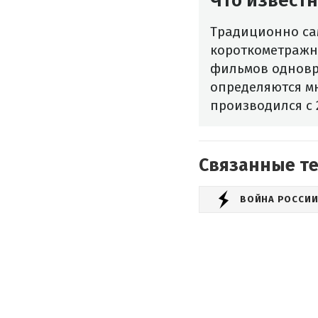
Что извест
Традиционно са
короткометражно
фильмов одновр
определяются м
производился с 
Связанные т
ВОЙНА РОССИИ