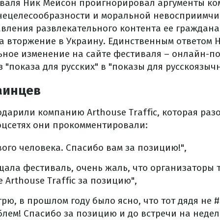
валя Ник Мейсон проигнорировал аргументы ко
у нецелесообразности и моральной невосприимч
авления развлекательного контента ее граждана
за вторжение в Украину. Единственным ответом 
ьное изменение на сайте фестиваля – онлайн-п
"показа для русских" в "показы для русскоязычн
аинцев
дарили компанию Arthouse Traffic, которая ра
соцсетях они прокомментировали:
вого человека. Спасибо вам за позицию!",
щала фестиваль, очень жаль, что организаторы 
 Arthouse Traffic за позицию",
трю, в прошлом году было ясно, что тот дядя не 
блем! Спасибо за позицию и до встречи на недел