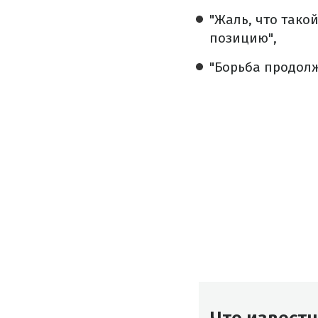
"Жаль, что тако
позицию",
"Борьба продолж