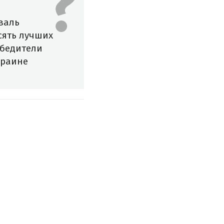
валь
сять лучших
обедители
краине