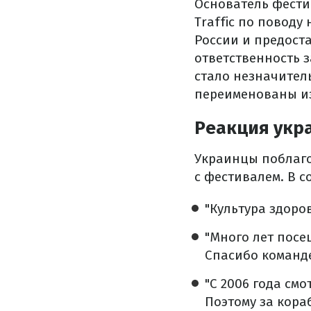
Основатель фести
Traffic по повод
России и предост
ответственность 
стало незначител
переименованы из 
Реакция укр
Украинцы поблаго
с фестивалем. В 
"Культура здоро
"Много лет посе
Спасибо команде
"С 2006 года смо
Поэтому за кора