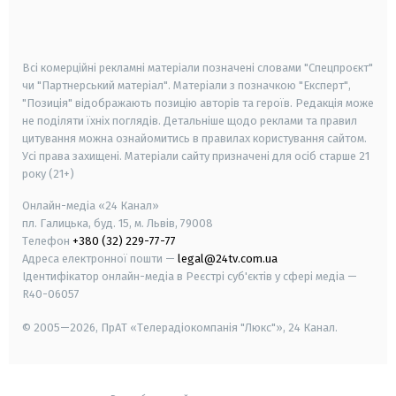
smart tv
samsung smart tv
Всі комерційні рекламні матеріали позначені словами "Спецпроєкт"
чи "Партнерський матеріал". Матеріали з позначкою "Експерт",
"Позиція" відображають позицію авторів та героїв. Редакція може
не поділяти їхніх поглядів. Детальніше щодо реклами та правил
цитування можна ознайомитись в правилах користування сайтом.
Усі права захищені.
Матеріали сайту призначені для осіб старше
21
року (21+)
Онлайн-медіа «24 Канал»
пл. Галицька, буд. 15, м. Львів, 79008
Телефон
+380 (32) 229-77-77
Адреса електронної пошти —
legal@24tv.com.ua
Ідентифікатор онлайн-медіа в Реєстрі суб'єктів у сфері медіа —
R40-06057
© 2005—2026,
ПрАТ «Телерадіокомпанія "Люкс"», 24 Канал.