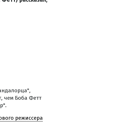
андалорца",
, чем Боба Фетт
р".
ового режиссера