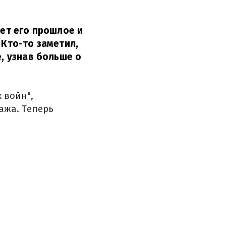
ует его прошлое и
 Кто-то заметил,
е, узнав больше о
 войн",
ажа. Теперь