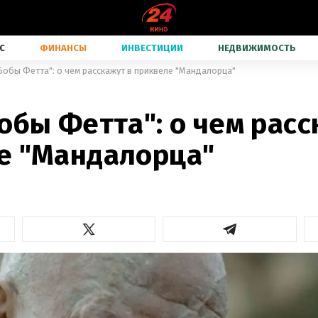
С
ФИНАНСЫ
ИНВЕСТИЦИИ
НЕДВИЖИМОСТЬ
Бобы Фетта": о чем расскажут в приквеле "Мандалорца"
обы Фетта": о чем расс
е "Мандалорца"