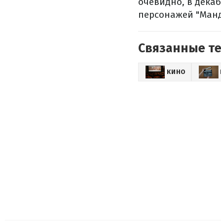
очевидно, в декаб
персонажей "Манд
Связанные т
КИНО