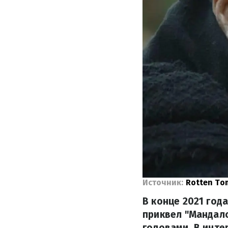
Источник:
Rotten To
В конце 2021 года
приквел "Мандал
головами. В инте