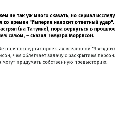
жем не так уж много сказать, но сериал исслед
ал со времен "Империя наносит ответный удар".
застрял (на Татуине), пора вернуться в прошло
нем самом,
– сказал Темуэра Моррисон.
Фетта в последних проектах вселенной "Звездных
сон, чем облегчает задачу с раскрытием персон
а могут придумать собственную предысторию.