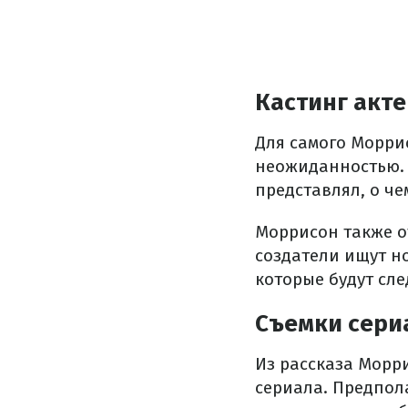
Кастинг акт
Для самого Моррис
неожиданностью. К
представлял, о че
Моррисон также от
создатели ищут н
которые будут сле
Съемки сери
Из рассказа Морр
сериала. Предпола