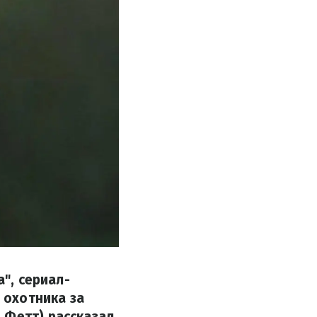
а", сериал-
 охотника за
 Фетт) рассказал,