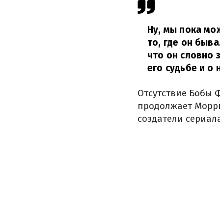
Ну, мы пока мо
то, где он быв
что он словно 
его судьбе и о 
Отсутствие Бобы 
продолжает Морри
создатели сериал