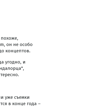
 похоже,
m, он не особо
до концептов.
а угодно, и
ндалорца",
нтересно.
ли уже съемки
тся в конце года –