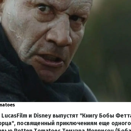
matoes
 LucasFilm и Disney выпустят "Книгу Бобы Фетт
орца", посвященный приключениям еще одного
рвью Rotten Tomatoes Темуэра Моррисон (Боба