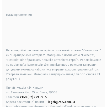
Наши приложения:
android
apple
smart tv
samsung smart tv
Всі комерційні рекламні матеріали позначені словами "Спецпроєкт"
чи "Партнерський матеріал". Матеріали з позначкою "Експерт",
"Позиція" відображають позицію авторів та героїв. Редакція може
не поділяти їхніх поглядів. Детальніше щодо реклами та правил
цитування можна ознайомитись в правилах користування сайтом.
Усі права захищені.
Матеріали сайту призначені для осіб старше
21
року (21+)
Онлайн-медіа «24 Канал»
пл. Галицька, буд. 15, м. Львів, 79008
Телефон
+380 (32) 229-77-77
Адреса електронної пошти —
legal@24tv.com.ua
Ідентифікатор онлайн-медіа в Реєстрі суб'єктів у сфері медіа —