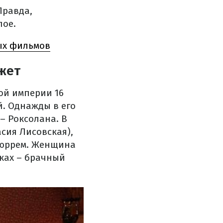
Правда,
лое.
ых фильмов
жет
ой империи 16
й. Однажды в его
– Роксолана. В
сия Лисовская),
 Гюррем. Женщина
ках – брачный