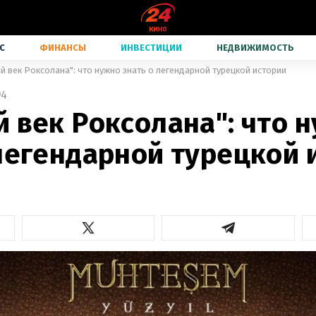
С
ФИНАНСЫ
ИНВЕСТИЦИИ
НЕДВИЖИМОСТЬ
й век Роксолана": что нужно знать о легендарной турецкой истории
4
 век Роксолана": что 
 легендарной турецкой 