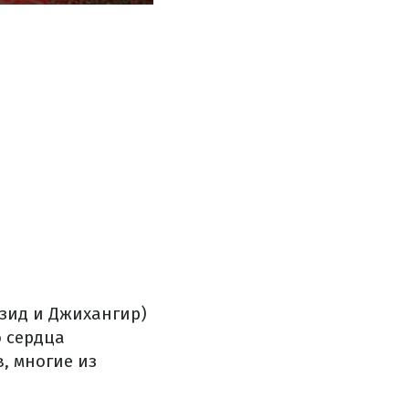
язид и Джихангир)
о сердца
в, многие из