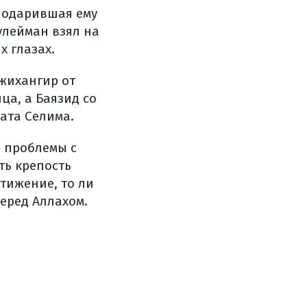
подарившая ему
улейман взял на
х глазах.
Джихангир от
ца, а Баязид со
ата Селима.
л проблемы с
ть крепость
стижение, то ли
еред Аллахом.