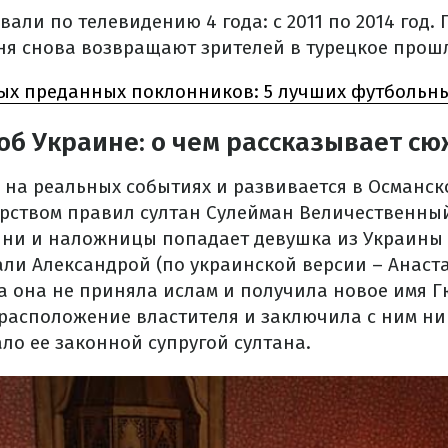
али по телевидению 4 года: с 2011 по 2014 год. 
ня снова возвращают зрителей в турецкое прош
ых преданных поклонников: 5 лучших футбольн
б Украине: о чем рассказывает сю
 на реальных событиях и развивается в Османск
дарством правил султан Сулейман Величественны
ыни и наложницы попадает девушка из Украины 
али Александрой (по украинской версии – Анаста
ока она не приняла ислам и получила новое имя
 расположение властителя и заключила с ним ни
ало ее законной супругой султана.