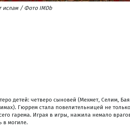
 ислам / Фото IMDb
теро детей: четверо сыновей (Мехмет, Селим, Ба
римах). Гюррем стала повелительницей не тольк
сего гарема. Играя в игры, нажила немало враго
 в могиле.