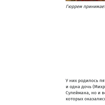
Гюррем принимает
У них родилось пя
и одна дочь (Мих
Сулеймана, но и в
которых оказались