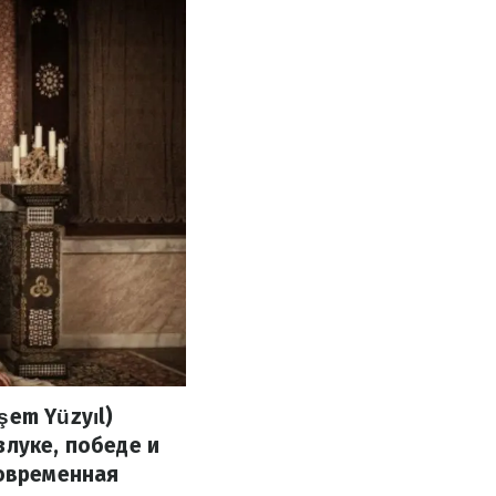
şem Yüzyıl)
злуке, победе и
говременная