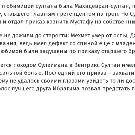
 любимицей султана была Махидевран-султан, 
, ставшего главным претендентом на трон. Но С
 и отдал приказ казнить Мустафу на собственны
 не дожили до старости: Мехмет умер от оспы, 
ания, ведь имел дефект со спиной еще с младен
любимой были задушены по приказу старшего бр
ется походом Сулеймана в Венгрию. Султан име
сильной болью. Последний его приказ – захвати
ему не удалось своими глазами увидеть то ли до
олос лучшего друга Ибрагима позвал предстать п