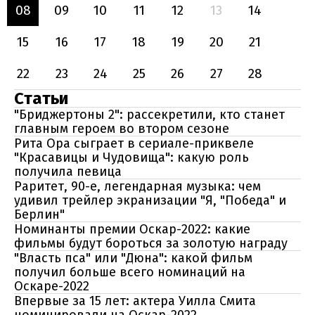
08
09
10
11
12
13
14
15
16
17
18
19
20
21
22
23
24
25
26
27
28
Статьи
"Бриджертоны 2": рассекретили, кто станет
главным героем во втором сезоне
Рита Ора сыграет в сериале-приквеле
"Красавицы и Чудовища": какую роль
получила певица
Раритет, 90-е, легендарная музыка: чем
удивил трейлер экранизации "Я, "Победа" и
Берлин"
Номинанты премии Оскар-2022: какие
фильмы будут бороться за золотую награду
"Власть пса" или "Дюна": какой фильм
получил больше всего номинаций на
Оскаре-2022
Впервые за 15 лет: актера Уилла Смита