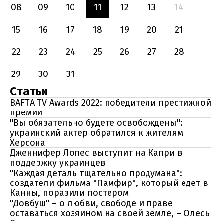
08
09
10
11
12
13
14
15
16
17
18
19
20
21
22
23
24
25
26
27
28
29
30
31
Статьи
BAFTA TV Awards 2022: победители престижной
премии
"Вы обязательно будете освобождены":
украинский актер обратился к жителям
Херсона
Дженнифер Лопес выступит на Капри в
поддержку украинцев
"Каждая деталь тщательно продумана":
создатели фильма "Памфир", который едет в
Канны, поразили постером
"Довбуш" – о любви, свободе и праве
оставаться хозяином на своей земле, – Олесь