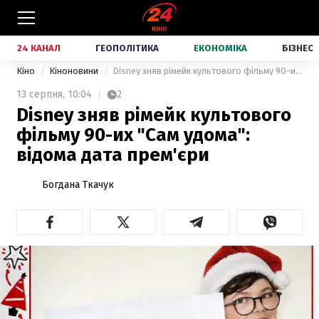
24 КАНАЛ
ГЕОПОЛІТИКА
ЕКОНОМІКА
БІЗНЕС
Кіно
Кіноновини
Disney зняв рімейк культового фільму 90-их "Сам удома": відома дата прем'єри
13 серпня,
10:04
2
Disney зняв рімейк культового
фільму 90-их "Сам удома":
відома дата прем'єри
Богдана Ткачук