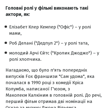
Головні ролі у фільмі виконають такі
актори, як:
Елізабет Клер Кемпер ("Офіс") – у ролі
мами,
Роб Делані ("Дедпул 2") – у ролі тата,
молодий Арчі Єйтс ("Кролик Джоджо") – у
ролі хлопчика.
Нагадаємо, що було п'ять попередніх
випусків Fox франшизи "Сам удома", яка
почалася в 1990 році з комедії Кріса
Колумба, написаної Г'юзом, з
Маколеєм Калкіним в головній ролі. До речі,
перший фільм отримав дві номінації на
Оскар за музику Джона Вільямса