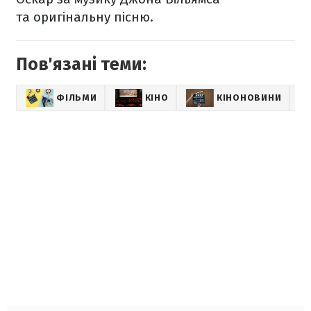
та оригінальну пісню.
Пов'язані теми:
ФІЛЬМИ
КІНО
КІНОНОВИНИ
LI