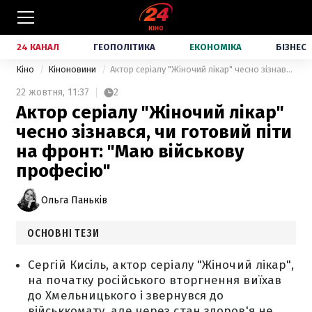
24 КАНАЛ
ГЕОПОЛІТИКА
ЕКОНОМІКА
БІЗНЕС
Кіно
Кіноновини
Актор серіалу "Жіночий лікар" чесно зізнався, чи готовий піти на фронт: "Маю військову професію"
22 жовтня,
11:37
2
Актор серіалу "Жіночий лікар"
чесно зізнався, чи готовий піти
на фронт: "Маю військову
професію"
Ольга Паньків
ОСНОВНІ ТЕЗИ
Сергій Кисіль, актор серіалу "Жіночий лікар",
на початку російського вторгнення виїхав
до Хмельницького і звернувся до
військкомату, але через стан здоров'я не