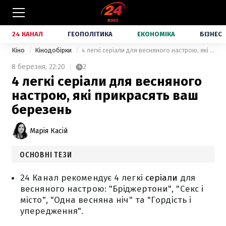
24 КАНАЛ
ГЕОПОЛІТИКА
ЕКОНОМІКА
БІЗНЕС
Кіно
Кінодобірки
4 легкі серіали для весняного настрою, які прикрасять ваш березень
8 березня,
22:20
2
4 легкі серіали для весняного
настрою, які прикрасять ваш
березень
Марія Касій
ОСНОВНІ ТЕЗИ
24 Канал рекомендує 4 легкі
серіали
для
весняного настрою: "Бріджертони", "Секс і
місто", "Одна весняна ніч" та "Гордість і
упередження".