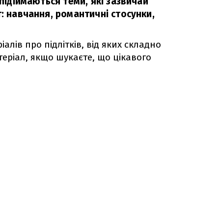
 підіймаються теми, які зазвичай
т: навчання, романтичні стосунки,
іалів про підлітків, від яких складно
атеріал, якщо шукаєте, що цікавого