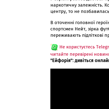
наркотичну залежність. К
центру, то не позбавилась
В оточенні головної герої
спортсмен Нейт, зірка футбо
переживають підліткові п
Не користуєтесь Teleg
читайте перевірені новин
"Ейфорія": дивіться онлай