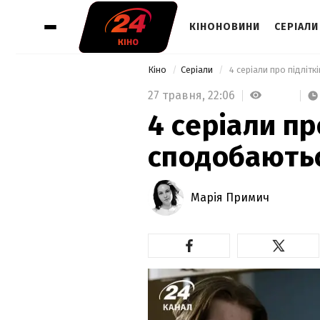
КІНОНОВИНИ
СЕРІАЛИ
Кіно
Серіали
 4 серіали про підліт
27 травня,
22:06
4 серіали про
сподобаютьс
Марія Примич