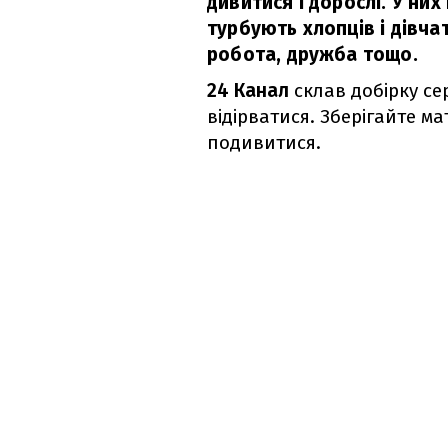
дивитися і дорослі. У них
турбують хлопців і дівча
робота, дружба тощо.
24 Канал
склав добірку сер
відірватися. Зберігайте м
подивитися.