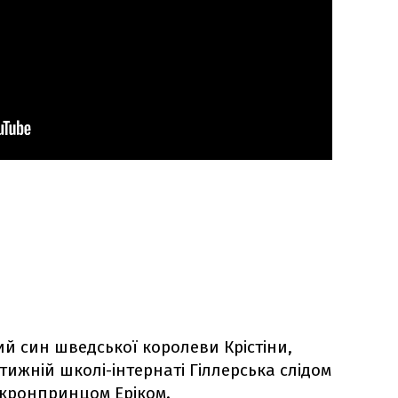
й син шведської королеви Крістіни,
ижній школі-інтернаті Гіллерська слідом
 кронпринцом Еріком.