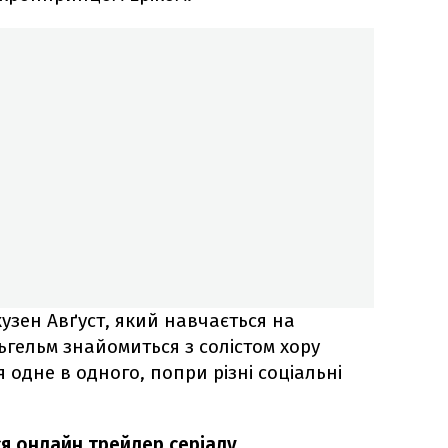
узен Авґуст, який навчається на
льгельм знайомиться з солістом хору
 одне в одного, попри різні соціальні
ся онлайн трейлер серіалу