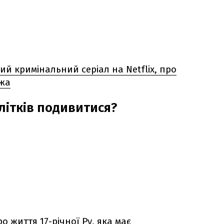
ий кримінальний серіал на Netflix, про
ежа
длітків подивитися?
ро життя 17-річної Ру, яка має