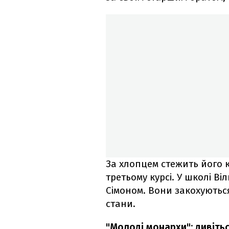
За хлопцем стежить його к
третьому курсі. У школі Ві
Сімоном. Вони закохуються
стани.
"Молоді монархи": дивіть