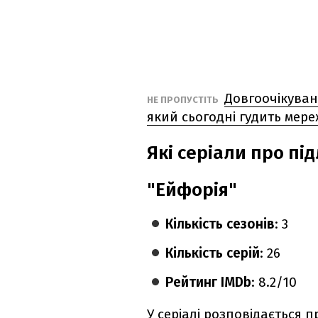
Довгоочікуван
НЕ ПРОПУСТІТЬ
який сьогодні гудить мер
Які серіали про пі
"Ейфорія"
Кількість сезонів
: 3
Кількість серій
: 26
Рейтинг IMDb
: 8.2/10
У серіалі розповідається п