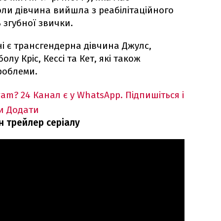
оли дівчина вийшла з реабілітаційного
 згубної звички.
ні є трансгендерна дівчина Джулс,
лу Кріс, Кессі та Кет, які також
роблеми.
ram?
24 Канал є у WhatsApp. Підпишіться і
и
Додати
н трейлер серіалу