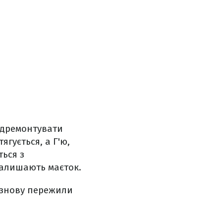
ідремонтувати
ягується, а Г'ю,
ться з
 залишають маєток.
и знову пережили