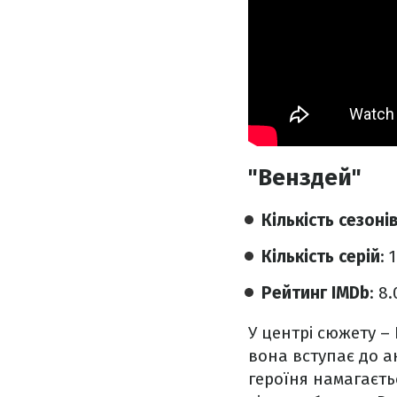
"Венздей"
Кількість сезоні
Кількість серій
: 
Рейтинг IMDb
: 8
У центрі сюжету –
вона вступає до ак
героїня намагаєть