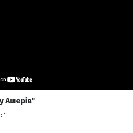
у Ашерів"
в
: 1
8