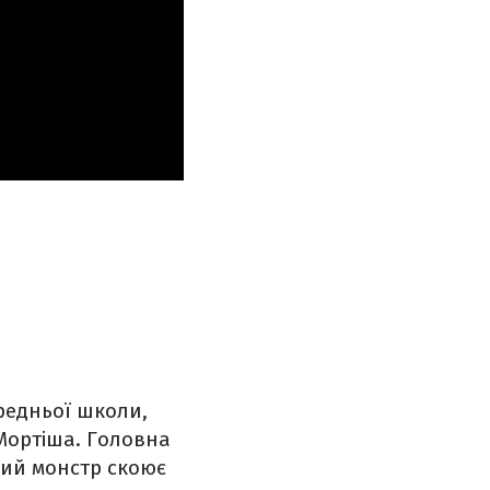
ередньої школи,
 Мортіша. Головна
вний монстр скоює