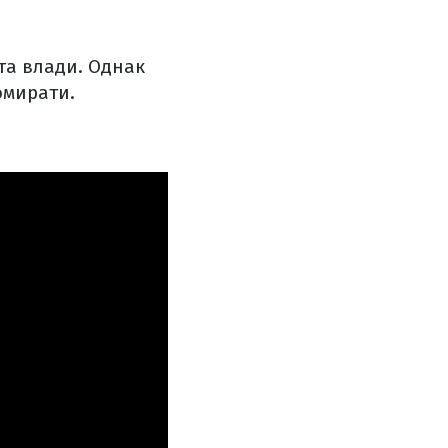
 та влади. Однак
омирати.