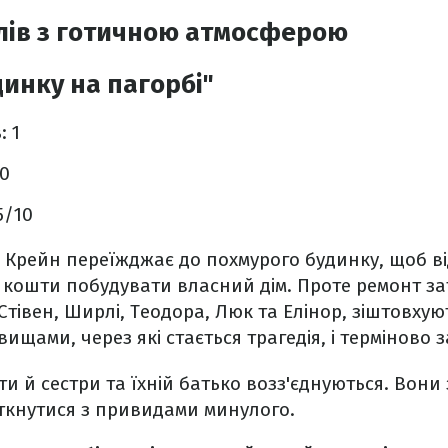
лів з готичною атмосферою
инку на пагорбі"
в
: 1
10
.5/10
а Крейн переїжджає до похмурого будинку, щоб в
і кошти побудувати власний дім. Проте ремонт зат
и, Стівен, Ширлі, Теодора, Люк та Елінор, зіштовхую
щами, через які стається трагедія, і терміново
ати й сестри та їхній батько возз'єднуються. Вон
зіткнутися з привидами минулого.