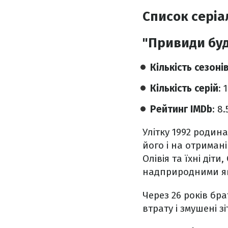
Список серіа
"Привиди буд
Кількість сезоні
Кількість серій
: 
Рейтинг IMDb
: 8
Улітку 1992 родин
його і на отриман
Олівія та їхні діт
надприродними яви
Через 26 років бр
втрату і змушені 