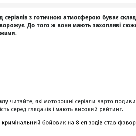
ід серіалів з готичною атмосферою буває склад
ворожує. До того ж вони мають захопливі сюже
жими.
алу
читайте, які моторошні серіали варто подив
сть серед глядачів і мають високий рейтинг.
 кримінальний бойовик на 8 епізодів став фавор