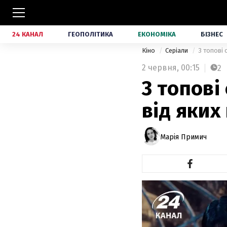
24 КАНАЛ
ГЕОПОЛІТИКА
ЕКОНОМІКА
БІЗНЕС
Кіно
Серіали
3 топові 
2 червня,
00:15
2
3 топові
від яких
Марія Примич