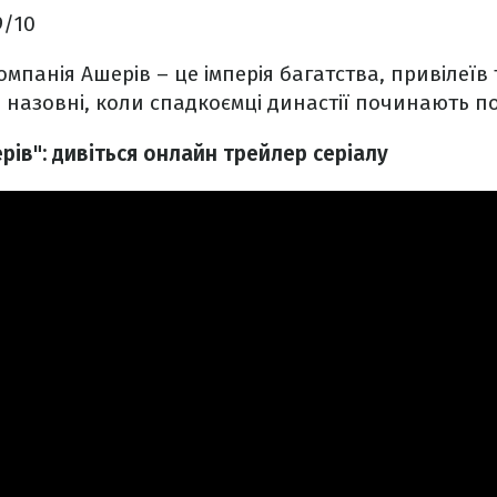
.9/10
панія Ашерів – це імперія багатства, привілеїв
 назовні, коли спадкоємці династії починають п
рів": дивіться онлайн трейлер серіалу