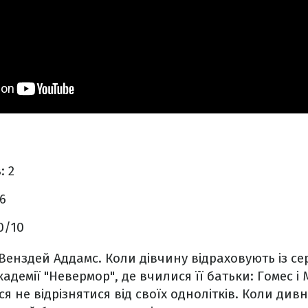
в
: 2
16
.0/10
 Венздей Аддамс. Коли дівчину відраховують із с
адемії "Невермор", де вчилися її батьки: Гомес і
ся не відрізнятися від своїх однолітків. Коли ди