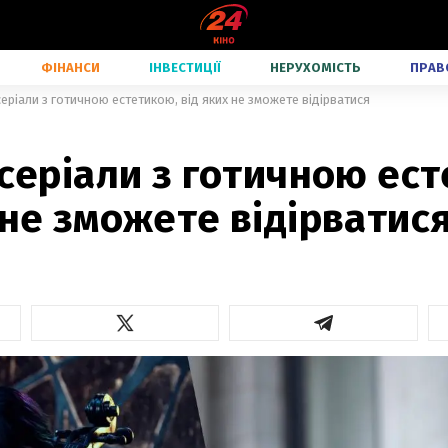
ФІНАНСИ
ІНВЕСТИЦІЇ
НЕРУХОМІСТЬ
ПРАВ
серіали з готичною естетикою, від яких не зможете відірватися
 серіали з готичною ес
 не зможете відірватис