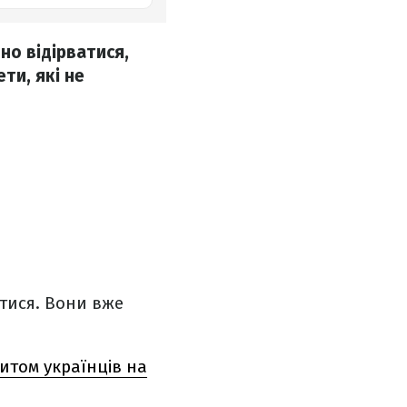
но відірватися,
ти, які не
итися. Вони вже
итом українців на