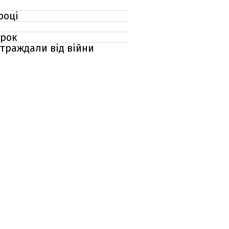
році
ірок
страждали від війни