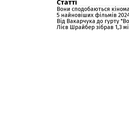
Статті
Вони сподобаються кіноман
5 найновіших фільмів 2024
Від Вакарчука до гурту "В
Лієв Шрайбер зібрав 1,3 м