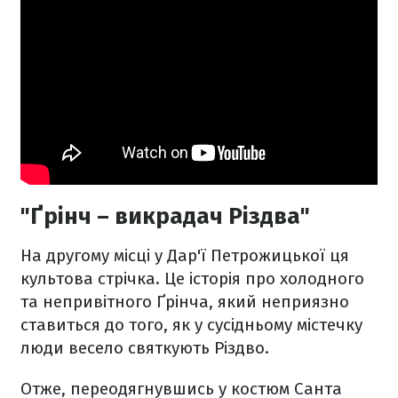
"Ґрінч – викрадач Різдва"
На другому місці у Дар'ї Петрожицької ця
культова стрічка. Це історія про холодного
та непривітного Ґрінча, який неприязно
ставиться до того, як у сусідньому містечку
люди весело святкують Різдво.
Отже, переодягнувшись у костюм Санта