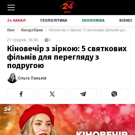
24 КАНАЛ
ГЕОПОЛІТИКА
ЕКОНОМІКА
БІЗНЕС
Кіно
Кінодобірки
Кіновечір з зіркою: 5 святкових фільмів для перегляду з подругою
21 грудня,
16:30
3
Кіновечір з зіркою: 5 святкових
фільмів для перегляду з
подругою
Ольга Паньків