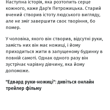
Наступна історія, яка розтопить серце
кожного, каже Дар'я Петрожицька. Старий
вчений створив істоту людського вигляду,
але не зміг завершити своє творіння, бо
помер.
У чоловіка, якого він створив, відсутні руки,
замість них він має ножиці, і йому
приходиться жити в запущеному будинку в
повній самоті. Однак одного разу він
зустрічає чарівну дівчину, яка йому
допоможе.
"Едвард руки-ножиці": дивіться онлайн
трейлер фільму