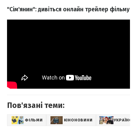
"Сім'янин": дивіться онлайн трейлер фільму
Пов'язані теми:
ФІЛЬМИ
КІНОНОВИНИ
УКРАЇНСЬК