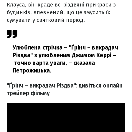
Клауса, він краде всі різдвяні прикраси з
будинків, впевнений, що це змусить їх
сумувати у святковий період.
Улюблена стрічка – "Ґрінч – викрадач
Різдва" з улюбленим Джимом Керрі –
точно варта уваги,
– сказала
Петрожицька.
"Ґрінч – викрадач Різдва": дивіться онлайн
трейлер фільму