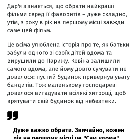
Дар'я зізнається, що обрати найкращі
фільми серед її фаворитів – дуже складно,
утім, з року в рік на першому місці завжди
саме цей фільм.
Це всіма улюблена історія про те, як батьки
забули одного зі своїх дітей вдома та
вирушили до Парижу. Кевіна залишили
самого вдома, але йому довго сумувати не
довелося: пустий будинок привернув увагу
бандитів. Тож маленькому господареві
довелося вигадувати всілякі хитрощі, щоб
врятувати свій будинок від небезпеки.
Дуже важко обрати. Звичайно, кожен
рік на першому місці це "Сам удома".