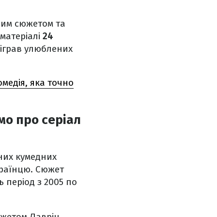
вим сюжетом та
матеріалі
24
зіграв улюблених
медія, яка точно
омо про серіал
ених кумедних
країнцю. Сюжет
 період з 2005 по
сюжетом Лаврін