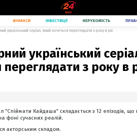
ФІНАНСИ
ІНВЕСТИЦІЇ
НЕРУХОМІСТЬ
ПРАВ
ий український серіал, який хочеться переглядати з року в рік
ний український серіа
 переглядати з року в 
л "Спіймати Кайдаша" складається з 12 епізодів, що 
на фоні сучасних реалій.
ся акторським складом.