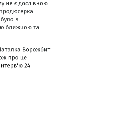
му не є дослівною
а продюсерка
 було в
рію ближчою та
 Наталка Ворожбит
кож про це
інтерв'ю 24