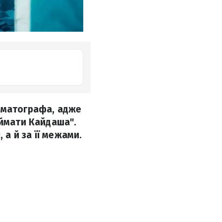
нематографа, адже
іймати Кайдаша".
 а й за її межами.