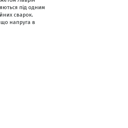
няються під одним
ейних сварок.
 що напруга в