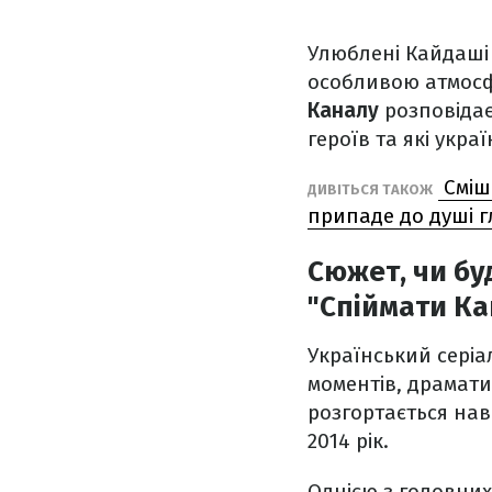
Улюблені Кайдаші 
особливою атмосфе
Каналу
розповідає
героїв та які укра
Смішн
ДИВІТЬСЯ ТАКОЖ
припаде до душі 
Сюжет, чи буд
"Спіймати К
Український серіа
моментів, драмати
розгортається нав
2014 рік.
Однією з головних 