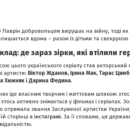
у Лаврін добровольцем вирушає на війну, тоді як
алишається вдома – разом із дітьми та свекрухою
лад: де зараз зірки, які втілили ге
ю цього українського серіалу став акторський с
кі артисти:
Віктор Жданов, Ірина Мак, Тарас Цимб
на Хижняк і Дарина Федина
.
 них іде власним творчим і життєвим шляхом: хто
 хтось активно знімається у фільмах і серіалах. З
 отримала звання Заслуженої артистки України
їй сторінці в
інстаграмі
. За її словами, ця держа
відальністю.