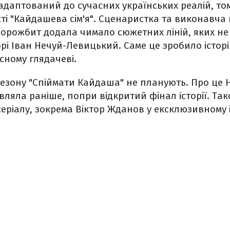
 адаптований до сучасних українських реалій, то
сті "Кайдашева сім'я". Сценаристка та виконавч
орожбит додала чимало сюжетних ліній, яких не
рі Іван Нечуй-Левицький. Саме це зробило істо
сному глядачеві.
сезону "Спіймати Кайдаша" не планують. Про це
ляла раніше, попри відкритий фінал історії. Та
серіалу, зокрема Віктор Жданов у ексклюзивному