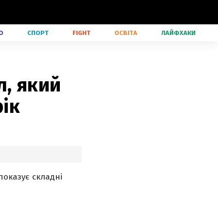
О
СПОРТ
FIGHT
ОСВІТА
ЛАЙФХАКИ
л, який
рік
показує складні