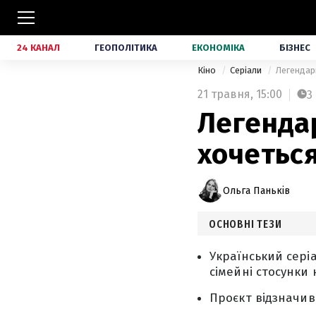
24 КАНАЛ
ГЕОПОЛІТИКА
ЕКОНОМІКА
БІЗНЕС
Кіно
Серіали
Легендарн
21 травня,
15:00
3
Легендар
хочеться
Ольга Паньків
ОСНОВНІ ТЕЗИ
Український серіа
сімейні стосунки 
Проєкт відзначив