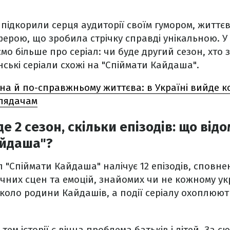
підкорили серця аудиторії своїм гумором, життє
рою, що зробила стрічку справді унікальною. У 
мо більше про серіал: чи буде другий сезон, хто 
їнські серіали схожі на "Спіймати Кайдаша".
а й по-справжньому життєва: в Україні вийде ко
глядачам
е 2 сезон, скільки епізодів: що від
айдаша"?
л "Спіймати Кайдаша" налічує 12 епізодів, сповн
чних сцен та емоцій, знайомих чи не кожному у
коло родини Кайдашів, а події серіалу охоплюють
тем історії є вічна проблема батьків і дітей. За 