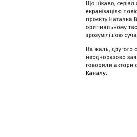
Що цікаво, серіал
екранізацією пові
проєкту Наталка В
оригінальному тво
зрозумілішою суча
На жаль, другого 
неодноразово заяв
говорили актори 
Каналу
.