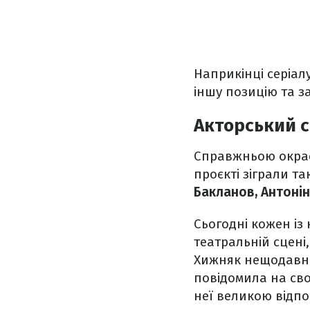
Наприкінці серіал
іншу позицію та з
Акторський ск
Справжньою окрасо
проєкті зіграли та
Бакланов, Антоні
Сьогодні кожен із
театральній сцені,
Хижняк нещодавно
повідомила на сво
неї великою відпо