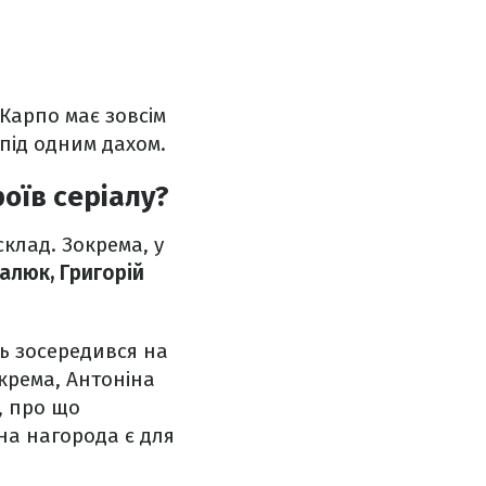
 Карпо має зовсім
 під одним дахом.
роїв серіалу?
клад. Зокрема, у
алюк, Григорій
сь зосередився на
окрема, Антоніна
, про що
вна нагорода є для