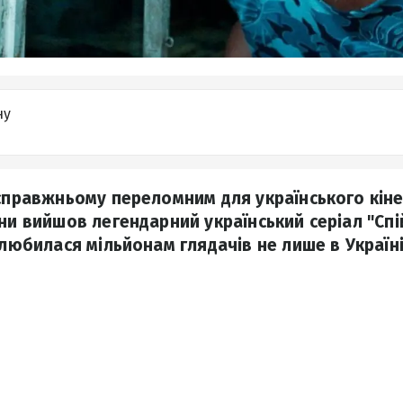
ну
-справжньому переломним для українського кі
ани вийшов легендарний український серіал "Сп
олюбилася мільйонам глядачів не лише в Україні,