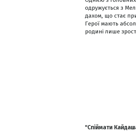
одружується з Мел
дахом, що стає пр
Герої мають абсол
родині лише зрос
"Спіймати Кайдаша